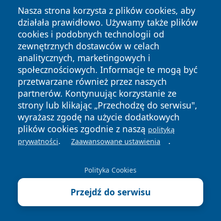
Nasza strona korzysta z plików cookies, aby
działała prawidłowo. Używamy także plików
cookies i podobnych technologii od
zewnętrznych dostawców w celach
Copyright © 2026 raciborski24.pl Wszystkie prawa
analitycznych, marketingowych i
zastrzeżone.
społecznościowych. Informacje te mogą być
przetwarzane również przez naszych
partnerów. Kontynuując korzystanie ze
Polityka
Polityka
News
Autorzy
strony lub klikając „Przechodzę do serwisu",
Prywatności
Cookies
wyrażasz zgodę na użycie dodatkowych
plików cookies zgodnie z naszą
polityką
.
.
prywatności
Zaawansowane ustawienia
Polityka Cookies
Przejdź do serwisu