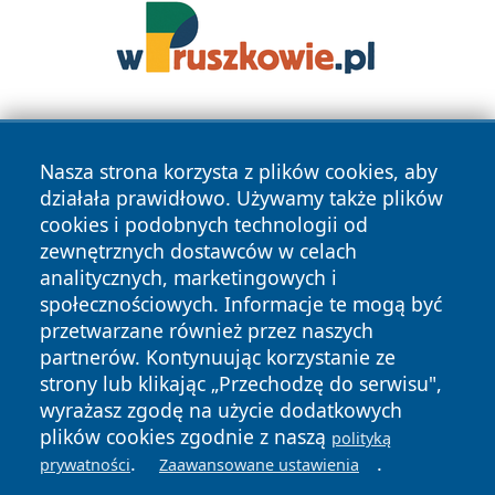
Nasza strona korzysta z plików cookies, aby
działała prawidłowo. Używamy także plików
cookies i podobnych technologii od
zewnętrznych dostawców w celach
Copyright © 2026 raciborski24.pl Wszystkie prawa
analitycznych, marketingowych i
zastrzeżone.
społecznościowych. Informacje te mogą być
przetwarzane również przez naszych
partnerów. Kontynuując korzystanie ze
Polityka
Polityka
News
Autorzy
strony lub klikając „Przechodzę do serwisu",
Prywatności
Cookies
wyrażasz zgodę na użycie dodatkowych
plików cookies zgodnie z naszą
polityką
.
.
prywatności
Zaawansowane ustawienia