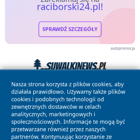
raciborski24.pl!
SPRAWDŹ SZCZEGÓŁY
autopromocja
Nasza strona korzysta z plików cookies, aby
działała prawidłowo. Używamy także plików
cookies i podobnych technologii od
zewnętrznych dostawców w celach
analitycznych, marketingowych i
społecznościowych. Informacje te mogą być
Copyright © 2026 raciborski24.pl Wszystkie prawa
przetwarzane również przez naszych
zastrzeżone.
partnerów. Kontynuując korzystanie ze