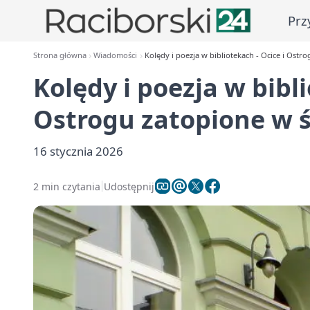
Prz
Strona główna
Wiadomości
Kolędy i poezja w bibliotekach - Ocice i Ostr
Kolędy i poezja w bibli
Ostrogu zatopione w 
16 stycznia 2026
2 min czytania
Udostępnij