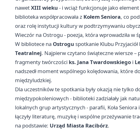
nawet
XIII wieku
- i wciąż funkcjonuje jako elemen
biblioteka współpracowała z
Kołem Seniora
, co po
oraz rolę instytucji kultury w podtrzymywaniu obyc
Wieczór na Ostrogu - poezja, która wprowadziła w ś
W bibliotece na
Ostrogu
spotkanie Klubu Przyjaciół 
Teatralnej
. Najpierw czytano świąteczne wiersze – 
fragmenty twórczości
ks. Jana Twardowskiego
i
L
nadszedł moment wspólnego kolędowania, które dom
międzyludzkiej.
Dla uczestników te spotkania były okazją nie tylko 
międzypokoleniowych - biblioteki zadziałały jak natur
lokalnych grup artystycznych - parafii, Koła Seniora
łączyły literaturę, muzykę i wspólne przeżywanie tra
na podstawie:
Urząd Miasta Racibórz
.