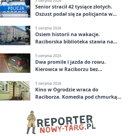
5 sierpnia 2026
Senior stracił 42 tysiące złotych.
Oszust podał się za policjanta w
Raciborzu
5 sierpnia 2026
Osiem historii na wakacje.
Raciborska biblioteka stawia na
emocje
5 sierpnia 2026
Dwa promile i jazda do rowu.
Kierowca w Raciborzu bez
uprawnień
5 sierpnia 2026
Kino w Ogrodzie wraca do
Raciborza. Komedia pod chmurką
w PRZEMKU