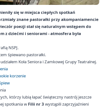
ieniły się w miejsca ciepłych spotkań
abrzmiały znane pastorałki przy akompaniamencie
ieczór poezji stał się naturalnym wstępem do
m z dziećmi i seniorami - atmosfera była
afią NSPJ.
tem śpiewano pastorałki.
z udziałem Koła Seniora i Zamkowej Grupy Teatralnej.
lenia
okie korzenie
śpiew
enia
ch, którzy lubią łapać świąteczny nastrój jeszcze
ej spotkania w
Filii nr 3
wystąpili zaprzyjaźnieni