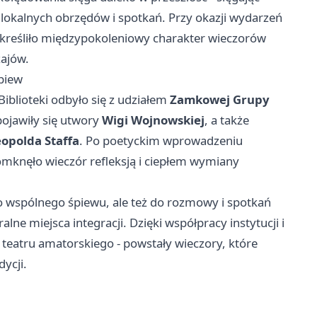
t lokalnych obrzędów i spotkań. Przy okazji wydarzeń
dkreśliło międzypokoleniowy charakter wieczorów
zajów.
piew
Biblioteki odbyło się z udziałem
Zamkowej Grupy
pojawiły się utwory
Wigi Wojnowskiej
, a także
eopolda Staffa
. Po poetyckim wprowadzeniu
knęło wieczór refleksją i ciepłem wymiany
do wspólnego śpiewu, ale też do rozmowy i spotkań
alne miejsca integracji. Dzięki współpracy instytucji i
 i teatru amatorskiego - powstały wieczory, które
dycji.