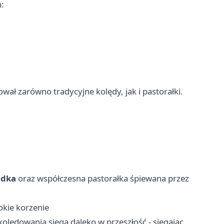
h:
wał zarówno tradycyjne kolędy, jak i pastorałki.
udka
oraz współczesna pastorałka śpiewana przez
okie korzenie
olędowania sięga daleko w przeszłość - sięgając