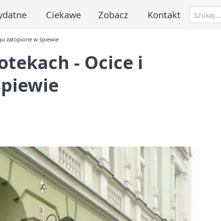
ydatne
Ciekawe
Zobacz
Kontakt
ogu zatopione w śpiewie
otekach - Ocice i
śpiewie