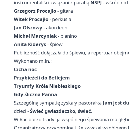
instrumentaliści związani z parafią
NSPJ
- wśród nic
Grzegorz Procajło
- gitara
Witek Procajło
- perkusja
Jan Olszowy
- akordeon
Michał Marcyniak
- pianino
Anita Kiderys
- śpiew
Publiczność dołączała do śpiewu, a repertuar obejmo
Wykonano m.in.:
Cicha noc
Przybieżeli do Betlejem
Tryumfy Króla Niebieskiego
Gdy śliczna Panna
Szczególną sympatię zyskały pastorałka
Jam jest d
dzieci -
Świeć gwiazdeczko, świeć
.
W Raciborzu tradycja wspólnego śpiewania ma głęb
Organizatorzy przypominali, że zwyczaj wspólnego k