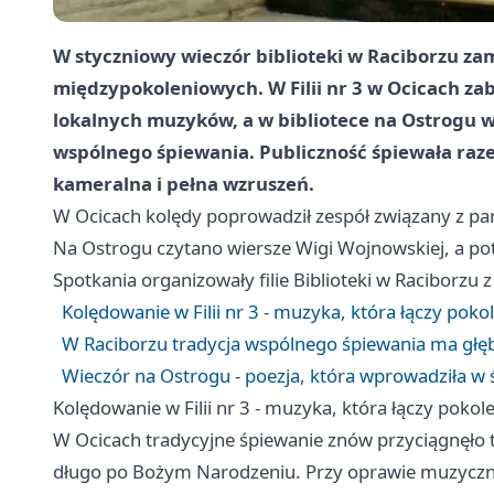
W styczniowy wieczór biblioteki w Raciborzu zam
międzypokoleniowych. W Filii nr 3 w Ocicach z
lokalnych muzyków, a w bibliotece na Ostrogu w
wspólnego śpiewania. Publiczność śpiewała raze
kameralna i pełna wzruszeń.
W Ocicach kolędy poprowadził zespół związany z par
Na Ostrogu czytano wiersze Wigi Wojnowskiej, a po
Spotkania organizowały filie Biblioteki w Raciborzu 
Kolędowanie w Filii nr 3 - muzyka, która łączy poko
W Raciborzu tradycja wspólnego śpiewania ma głęb
Wieczór na Ostrogu - poezja, która wprowadziła w 
Kolędowanie w Filii nr 3 - muzyka, która łączy pokol
W Ocicach tradycyjne śpiewanie znów przyciągnęło ty
długo po Bożym Narodzeniu. Przy oprawie muzyczn