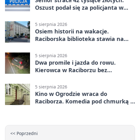
Senior stracił 42 tysiące złotych.
Oszust podał się za policjanta w
Raciborzu
5 sierpnia 2026
Osiem historii na wakacje.
Raciborska biblioteka stawia na
emocje
5 sierpnia 2026
Dwa promile i jazda do rowu.
Kierowca w Raciborzu bez
uprawnień
5 sierpnia 2026
Kino w Ogrodzie wraca do
Raciborza. Komedia pod chmurką w
PRZEMKU
<< Poprzedni