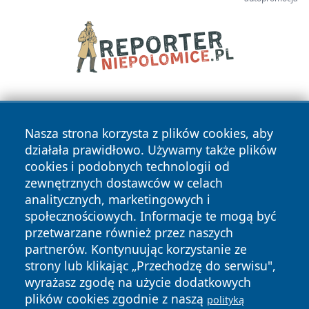
Nasza strona korzysta z plików cookies, aby
działała prawidłowo. Używamy także plików
cookies i podobnych technologii od
zewnętrznych dostawców w celach
Copyright © 2026 raciborski24.pl Wszystkie prawa
analitycznych, marketingowych i
zastrzeżone.
społecznościowych. Informacje te mogą być
przetwarzane również przez naszych
partnerów. Kontynuując korzystanie ze
Polityka
Polityka
News
Autorzy
strony lub klikając „Przechodzę do serwisu",
Prywatności
Cookies
wyrażasz zgodę na użycie dodatkowych
plików cookies zgodnie z naszą
polityką