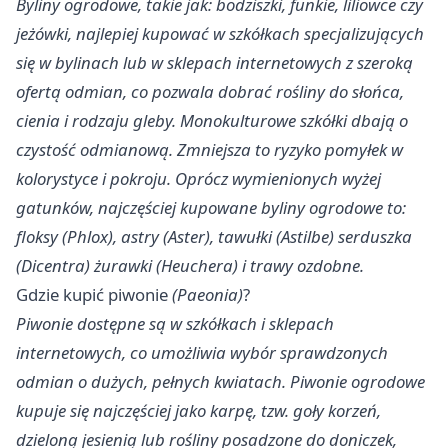
Byliny ogrodowe, takie jak: bodziszki, funkie, liliowce czy
jeżówki, najlepiej kupować w szkółkach specjalizujących
się w bylinach lub w sklepach internetowych z szeroką
ofertą odmian, co pozwala dobrać rośliny do słońca,
cienia i rodzaju gleby. Monokulturowe szkółki dbają o
czystość odmianową. Zmniejsza to ryzyko pomyłek w
kolorystyce i pokroju. Oprócz wymienionych wyżej
gatunków, najczęściej kupowane byliny ogrodowe to:
floksy (Phlox), astry (Aster), tawułki (Astilbe) serduszka
(Dicentra) żurawki (Heuchera) i trawy ozdobne.
Gdzie kupić piwonie
(Paeonia)
?
Piwonie dostępne są w szkółkach i sklepach
internetowych, co umożliwia wybór sprawdzonych
odmian o dużych, pełnych kwiatach. Piwonie ogrodowe
kupuje się najczęściej jako karpę, tzw. goły korzeń,
dzieloną jesienią lub rośliny posadzone do doniczek,