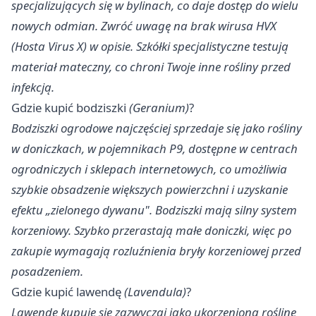
specjalizujących się w bylinach, co daje dostęp do wielu
nowych odmian. Zwróć uwagę na brak wirusa HVX
(Hosta Virus X) w opisie. Szkółki specjalistyczne testują
materiał mateczny, co chroni Twoje inne rośliny przed
infekcją.
Gdzie kupić bodziszki
(Geranium)
?
Bodziszki ogrodowe najczęściej sprzedaje się jako rośliny
w doniczkach, w pojemnikach P9, dostępne w centrach
ogrodniczych i sklepach internetowych, co umożliwia
szybkie obsadzenie większych powierzchni i uzyskanie
efektu „zielonego dywanu". Bodziszki mają silny system
korzeniowy. Szybko przerastają małe doniczki, więc po
zakupie wymagają rozluźnienia bryły korzeniowej przed
posadzeniem.
Gdzie kupić lawendę
(Lavendula)
?
Lawendę kupuje się zazwyczaj jako ukorzenioną roślinę