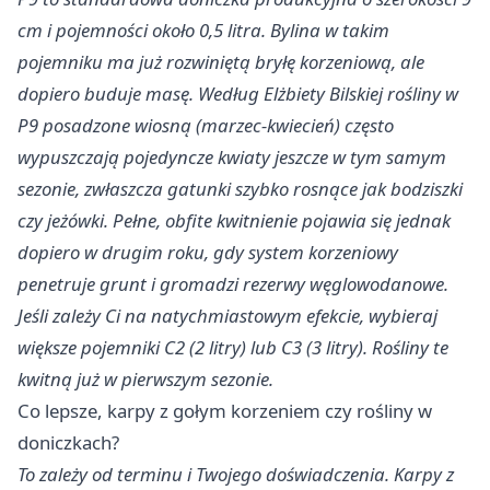
cm i pojemności około 0,5 litra. Bylina w takim
pojemniku ma już rozwiniętą bryłę korzeniową, ale
dopiero buduje masę. Według Elżbiety Bilskiej rośliny w
P9 posadzone wiosną (marzec-kwiecień) często
wypuszczają pojedyncze kwiaty jeszcze w tym samym
sezonie, zwłaszcza gatunki szybko rosnące jak bodziszki
czy jeżówki. Pełne, obfite kwitnienie pojawia się jednak
dopiero w drugim roku, gdy system korzeniowy
penetruje grunt i gromadzi rezerwy węglowodanowe.​
Jeśli zależy Ci na natychmiastowym efekcie, wybieraj
większe pojemniki C2 (2 litry) lub C3 (3 litry). Rośliny te
kwitną już w pierwszym sezonie.
Co lepsze, karpy z gołym korzeniem czy rośliny w
doniczkach?
To zależy od terminu i Twojego doświadczenia. Karpy z