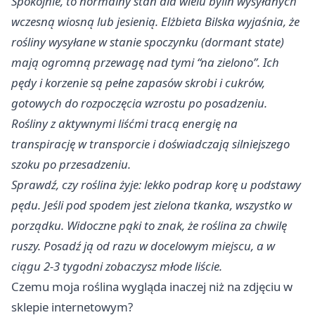
Spokojnie, to normalny stan dla wielu bylin wysyłanych
wczesną wiosną lub jesienią. Elżbieta Bilska wyjaśnia, że
rośliny wysyłane w stanie spoczynku (dormant state)
mają ogromną przewagę nad tymi “na zielono”. Ich
pędy i korzenie są pełne zapasów skrobi i cukrów,
gotowych do rozpoczęcia wzrostu po posadzeniu.
Rośliny z aktywnymi liśćmi tracą energię na
transpirację w transporcie i doświadczają silniejszego
szoku po przesadzeniu.
Sprawdź, czy roślina żyje: lekko podrap korę u podstawy
pędu. Jeśli pod spodem jest zielona tkanka, wszystko w
porządku. Widoczne pąki to znak, że roślina za chwilę
ruszy. Posadź ją od razu w docelowym miejscu, a w
ciągu 2-3 tygodni zobaczysz młode liście.
Czemu moja roślina wygląda inaczej niż na zdjęciu w
sklepie internetowym?