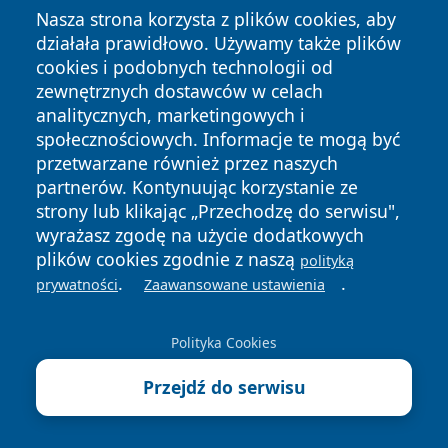
Czy można przechowywać sadzonki w lodówce?
Nasza strona korzysta z plików cookies, aby
Tak. Sadzonki można czasowo przechowywać w
działała prawidłowo. Używamy także plików
lodówce, przy temperaturze 4-8°C, przez 3-7 dni w
cookies i podobnych technologii od
zewnętrznych dostawców w celach
opakowaniu foliowym lub papierowym, co spowalnia
analitycznych, marketingowych i
metabolizm i pozwala opóźnić posadzenie w
społecznościowych. Informacje te mogą być
przypadku niekorzystnych warunków pogodowych.
przetwarzane również przez naszych
Niska temperatura indukuje stan lekkiej dormancji.
partnerów. Kontynuując korzystanie ze
Hamuje to wydłużanie się pędów (etiolację) przy braku
strony lub klikając „Przechodzę do serwisu",
wyrażasz zgodę na użycie dodatkowych
światła.
plików cookies zgodnie z naszą
polityką
Jak często podlewać rośliny w doniczkach w czekaniu
.
.
prywatności
Zaawansowane ustawienia
na posadzenie?
Rośliny w doniczkach czekające na posadzenie należy
Polityka Cookies
podlewać umiarkowanie i stosownie do wymagań
rośliny, tak aby gleba zbytnio nie przesychała, ale nie
Przejdź do serwisu
była zalana (gleba powinna być umiarkowanie
wilgotna, nie mokra), ponieważ przesychająca roślina