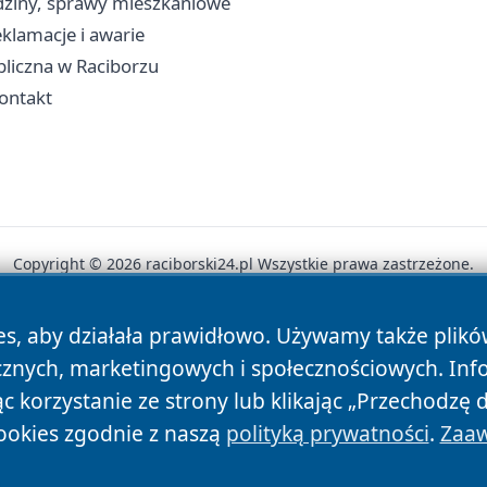
dziny, sprawy mieszkaniowe
klamacje i awarie
ubliczna w Raciborzu
kontakt
Copyright © 2026 raciborski24.pl Wszystkie prawa zastrzeżone.
es, aby działała prawidłowo. Używamy także plik
News
Autorzy
Polityka Prywatności
Polityka Cookie
cznych, marketingowych i społecznościowych. Inf
 korzystanie ze strony lub klikając „Przechodzę 
ookies zgodnie z naszą
polityką prywatności
.
Zaaw