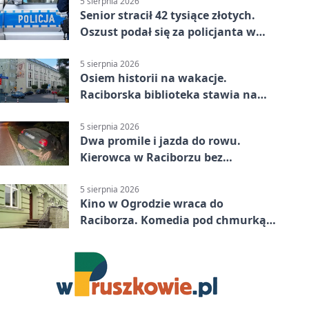
5 sierpnia 2026
Senior stracił 42 tysiące złotych.
Oszust podał się za policjanta w
Raciborzu
5 sierpnia 2026
Osiem historii na wakacje.
Raciborska biblioteka stawia na
emocje
5 sierpnia 2026
Dwa promile i jazda do rowu.
Kierowca w Raciborzu bez
uprawnień
5 sierpnia 2026
Kino w Ogrodzie wraca do
Raciborza. Komedia pod chmurką
w PRZEMKU