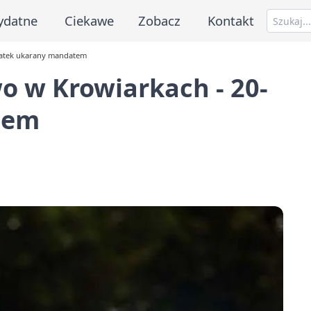
ydatne
Ciekawe
Zobacz
Kontakt
latek ukarany mandatem
o w Krowiarkach - 20-
tem