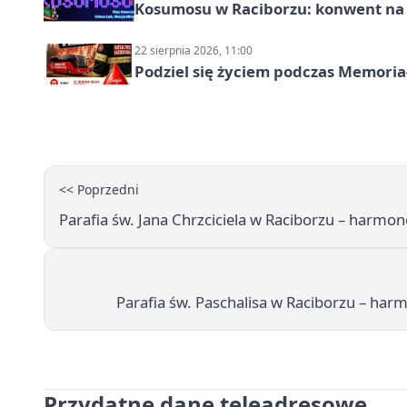
Kosumosu w Raciborzu: konwent na S
22 sierpnia 2026, 11:00
Podziel się życiem podczas Memoria
<< Poprzedni
Parafia św. Jana Chrzciciela w Raciborzu – harmo
Parafia św. Paschalisa w Raciborzu – ha
Przydatne dane teleadresowe