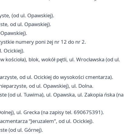
yste, (od ul. Opawskiej).
ste, od ul. Opawskiej).
. Opawskiej).
ystkie numery poni żej nr 12 do nr 2.
. Ocickiej).
 kościoła), blok, wokół pętli, ul. Wrocławska (od ul.
rzyste, od ul. Ocickiej do wysokości cmentarza).
eparzyste, od ul. Opawskiej), ul. Dolna.
ste (od ul. Tuwima), ul. Opawska, ul. Zakopia ńska (na
lnej), ul. Grecka (na zapisy tel. 690675391).
acmentarza “Jeruzalem”, od ul. Ocickiej).
te (od ul. Górnej).