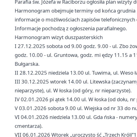
Parafia św. Józefa w Raciborzu ogłosiła plan wizyty
Harmonogram obejmuje terminy od końca grudnia 2
informacje o możliwościach zapisów telefonicznych 
Informacje pochodzą z ogłoszenia parafialnego.
Harmonogram wizyt duszpasterskich
I 27.12.2025 sobota od 9.00 godz. 9.00 - ul. Zbo ż
godz. 10.00 - ul. Gruntowa, godz. mi ędzy 11.15 a 11.
Bułgarska.
II 28.12.2025 niedziela 13.00 ul. Tuwima, ul. Weso ła
III 30.12.2025 wtorek 14.00 ul. Litewska (zaczynam
nieparzyste), ul. W łoska (od góry, nr nieparzyste).
IV 02.01.2026 pi ątek 14.00 ul. W łoska (od dołu, nr
V 03.01.2026 sobota 9.00 ul. Wiejska od nr 33 do 
VI 04.01.2026 niedziela 13.00 ul. Gda ńska - numery 
cmentarza).
VII 06.01.2026 Wtorek „uroczysto ść „Trzech Króli”13