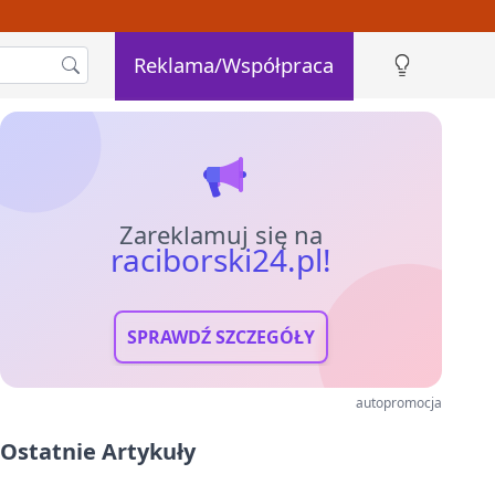
Reklama/Współpraca
Zareklamuj się na
raciborski24.pl!
SPRAWDŹ SZCZEGÓŁY
autopromocja
Ostatnie Artykuły