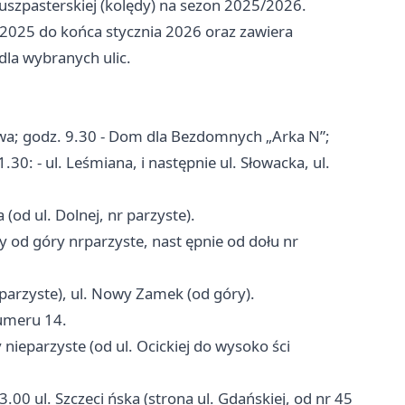
 duszpasterskiej (kolędy) na sezon 2025/2026.
025 do końca stycznia 2026 oraz zawiera
dla wybranych ulic.
owa; godz. 9.30 - Dom dla Bezdomnych „Arka N”;
30: - ul. Leśmiana, i następnie ul. Słowacka, ul.
 (od ul. Dolnej, nr parzyste).
y od góry nrparzyste, nast ępnie od dołu nr
 parzyste), ul. Nowy Zamek (od góry).
numeru 14.
nieparzyste (od ul. Ocickiej do wysoko ści
.00 ul. Szczeci ńska (strona ul. Gdańskiej, od nr 45