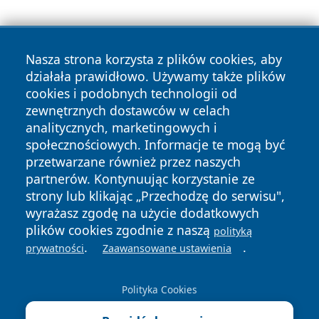
Nasza strona korzysta z plików cookies, aby
działała prawidłowo. Używamy także plików
cookies i podobnych technologii od
zewnętrznych dostawców w celach
Copyright © 2026 raciborski24.pl Wszystkie prawa
analitycznych, marketingowych i
zastrzeżone.
społecznościowych. Informacje te mogą być
przetwarzane również przez naszych
partnerów. Kontynuując korzystanie ze
Polityka
Polityka
News
Autorzy
strony lub klikając „Przechodzę do serwisu",
Prywatności
Cookies
wyrażasz zgodę na użycie dodatkowych
plików cookies zgodnie z naszą
polityką
.
.
prywatności
Zaawansowane ustawienia
Polityka Cookies