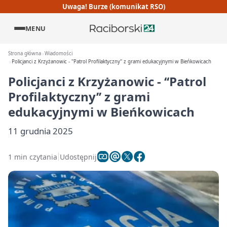
Uwaga! Burze (komunikat RSO)
MENU
Strona główna
Wiadomości
Policjanci z Krzyżanowic - ''Patrol Profilaktyczny'' z grami edukacyjnymi w Bieńkowicach
Policjanci z Krzyżanowic - ‘‘Patrol
Profilaktyczny’’ z grami
edukacyjnymi w Bieńkowicach
11 grudnia 2025
1 min czytania
Udostępnij