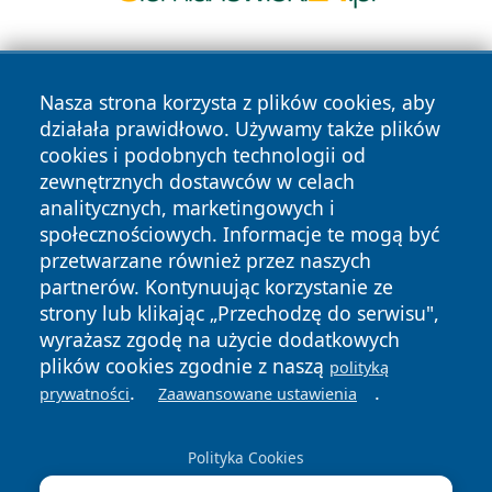
Nasza strona korzysta z plików cookies, aby
działała prawidłowo. Używamy także plików
cookies i podobnych technologii od
zewnętrznych dostawców w celach
Copyright © 2026 raciborski24.pl Wszystkie prawa
analitycznych, marketingowych i
zastrzeżone.
społecznościowych. Informacje te mogą być
przetwarzane również przez naszych
partnerów. Kontynuując korzystanie ze
Polityka
Polityka
News
Autorzy
strony lub klikając „Przechodzę do serwisu",
Prywatności
Cookies
wyrażasz zgodę na użycie dodatkowych
plików cookies zgodnie z naszą
polityką
.
.
prywatności
Zaawansowane ustawienia
Polityka Cookies