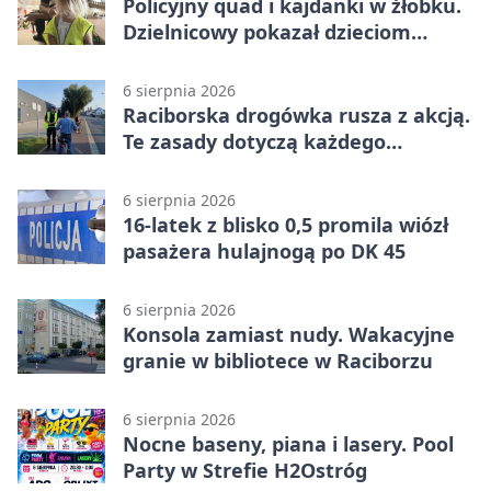
Policyjny quad i kajdanki w żłobku.
Dzielnicowy pokazał dzieciom
służbę
6 sierpnia 2026
Raciborska drogówka rusza z akcją.
Te zasady dotyczą każdego
rowerzysty
6 sierpnia 2026
16-latek z blisko 0,5 promila wiózł
pasażera hulajnogą po DK 45
6 sierpnia 2026
Konsola zamiast nudy. Wakacyjne
granie w bibliotece w Raciborzu
6 sierpnia 2026
Nocne baseny, piana i lasery. Pool
Party w Strefie H2Ostróg