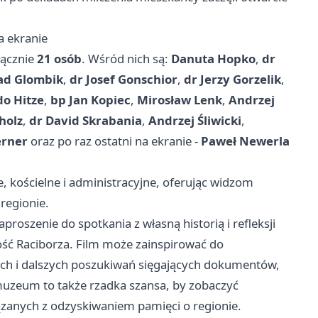
a ekranie
łącznie
21 osób
. Wśród nich są:
Danuta Hopko
,
dr
rad Glombik
,
dr Josef Gonschior
,
dr Jerzy Gorzelik
,
do Hitze
,
bp Jan Kopiec
,
Mirosław Lenk
,
Andrzej
holz
,
dr David Skrabania
,
Andrzej Śliwicki
,
erner
oraz po raz ostatni na ekranie -
Paweł Newerla
kościelne i administracyjne, oferując widzom
regionie.
proszenie do spotkania z własną historią i refleksji
mość Raciborza. Film może zainspirować do
 i dalszych poszukiwań sięgających dokumentów,
muzeum to także rzadka szansa, by zobaczyć
zanych z odzyskiwaniem pamięci o regionie.