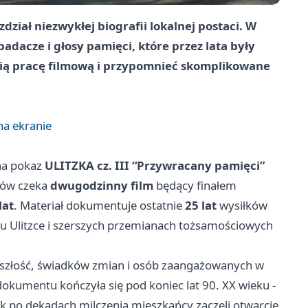
dział niezwykłej biografii lokalnej postaci. W
badacze i głosy pamięci, które przez lata były
nią pracę filmową i przypomnieć skomplikowane
na ekranie
na pokaz
ULITZKA cz. III “Przywracany pamięci”
zów czeka
dwugodzinny film
będący finałem
lat
. Materiał dokumentuje ostatnie
25 lat
wysiłków
lu Ulitzce i szerszych przemianach tożsamościowych
rzeszłość, świadków zmian i osób zaangażowanych w
dokumentu kończyła się pod koniec lat 90. XX wieku -
jak po dekadach milczenia mieszkańcy zaczęli otwarcie