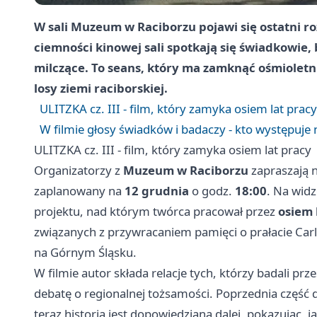
W sali Muzeum w Raciborzu pojawi się ostatni roz
ciemności kinowej sali spotkają się świadkowie, 
milczące. To seans, który ma zamknąć ośmiolet
losy ziemi raciborskiej.
ULITZKA cz. III - film, który zamyka osiem lat pracy
W filmie głosy świadków i badaczy - kto występuje 
ULITZKA cz. III - film, który zamyka osiem lat pracy
Organizatorzy z
Muzeum w Raciborzu
zapraszają 
zaplanowany na
12 grudnia
o godz.
18:00
. Na wid
projektu, nad którym twórca pracował przez
osiem 
związanych z przywracaniem pamięci o prałacie Car
na Górnym Śląsku.
W filmie autor składa relacje tych, którzy badali p
debatę o regionalnej tożsamości. Poprzednia część 
teraz historia jest dopowiedziana dalej, pokazując, 