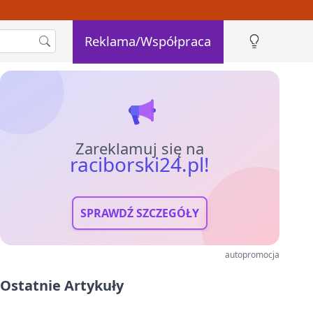
Reklama/Współpraca
Zareklamuj się na
raciborski24.pl!
SPRAWDŹ SZCZEGÓŁY
autopromocja
Ostatnie Artykuły