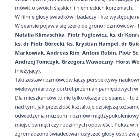
mówić o swoich śląskich i niemieckich korzeniach.
W filmie głosy świadków i badaczy - kto występuje n
W seansie pojawia się szerokie grono rozmówców - 
Natalia Klimaschka
,
Piotr Fuglewicz
,
ks. dr Kon
ks. dr Piotr Górecki
,
ks. Krystian Hampel
,
dr Gui
Markowiak
,
Andreas Rim
,
Antoni Rubin
,
Piotr Sc
Andrzej Tomczyk
,
Grzegorz Wawoczny
,
Horst W
(nieżyjący).
Taki zestaw rozmówców łączy perspektywy naukowe, 
wielowymiarowy portret przemian pamięciowych w 
Dla mieszkańców to nie tylko okazja do seansu - to za
nad tym, jak przeszłość kształtuje dzisiejszą tożsa
odwiedzenia muzeum, rozmów międzypokoleniowych
miejsc pamięci czy rodzinnych opowieści. Pokaz w 
zgromadzone świadectwa i usłyszeć głosy osób zwią