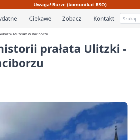
Uwaga! Burze (komunikat RSO)
ydatne
Ciekawe
Zobacz
Kontakt
 - pokaz w Muzeum w Raciborzu
storii prałata Ulitzki -
ciborzu