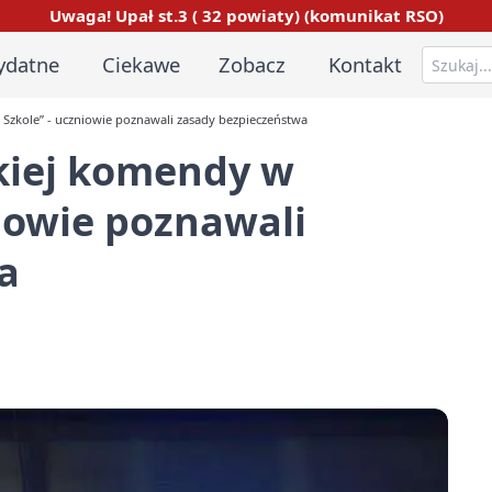
Uwaga! Upał st.3 ( 32 powiaty) (komunikat RSO)
ydatne
Ciekawe
Zobacz
Kontakt
 Szkole” - uczniowie poznawali zasady bezpieczeństwa
skiej komendy w
niowie poznawali
a