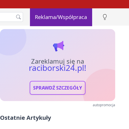
Reklama/Współpraca
Zareklamuj się na
raciborski24.pl!
SPRAWDŹ SZCZEGÓŁY
autopromocja
Ostatnie Artykuły