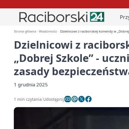
Prz
Strona główna
Wiadomości
Dzielnicowi z raciborskiej komendy w „Dobrej
Dzielnicowi z racibor
„Dobrej Szkole” - ucz
zasady bezpieczeństw
1 grudnia 2025
1 min czytania
Udostępnij