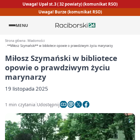
Uwaga! Upał st.3 ( 32 powiaty) (komunikat RSO)
Uwaga! Burze (komunikat RSO)
MENU
Strona główna
Wiadomości
**Miłosz Szymański** w bibliotece opowie o prawdziwym życiu marynarzy
Miłosz Szymański
w bibliotece
opowie o prawdziwym życiu
marynarzy
19 listopada 2025
1 min czytania
Udostępnij