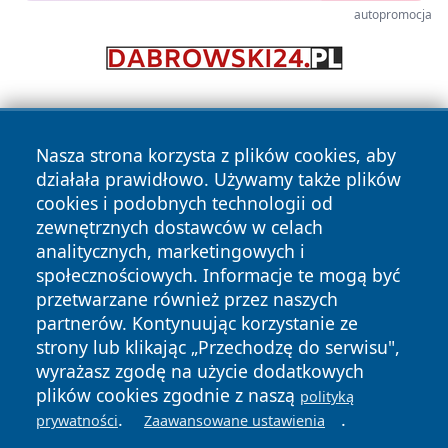
autopromocja
Nasza strona korzysta z plików cookies, aby
działała prawidłowo. Używamy także plików
cookies i podobnych technologii od
zewnętrznych dostawców w celach
Copyright © 2026 raciborski24.pl Wszystkie prawa
analitycznych, marketingowych i
zastrzeżone.
społecznościowych. Informacje te mogą być
przetwarzane również przez naszych
partnerów. Kontynuując korzystanie ze
Polityka
Polityka
News
Autorzy
strony lub klikając „Przechodzę do serwisu",
Prywatności
Cookies
wyrażasz zgodę na użycie dodatkowych
plików cookies zgodnie z naszą
polityką
.
.
prywatności
Zaawansowane ustawienia