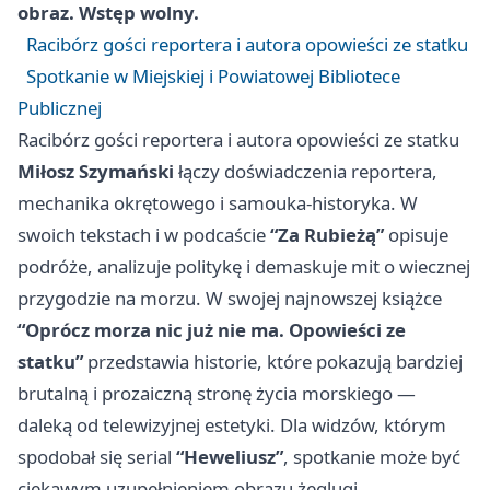
obraz. Wstęp wolny.
Racibórz gości reportera i autora opowieści ze statku
Spotkanie w Miejskiej i Powiatowej Bibliotece
Publicznej
Racibórz gości reportera i autora opowieści ze statku
Miłosz Szymański
łączy doświadczenia reportera,
mechanika okrętowego i samouka-historyka. W
swoich tekstach i w podcaście
“Za Rubieżą”
opisuje
podróże, analizuje politykę i demaskuje mit o wiecznej
przygodzie na morzu. W swojej najnowszej książce
“Oprócz morza nic już nie ma. Opowieści ze
statku”
przedstawia historie, które pokazują bardziej
brutalną i prozaiczną stronę życia morskiego —
daleką od telewizyjnej estetyki. Dla widzów, którym
spodobał się serial
“Heweliusz”
, spotkanie może być
ciekawym uzupełnieniem obrazu żeglugi.