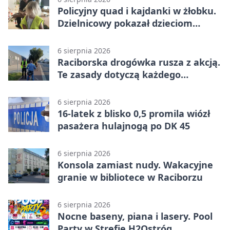
Policyjny quad i kajdanki w żłobku.
Dzielnicowy pokazał dzieciom
służbę
6 sierpnia 2026
Raciborska drogówka rusza z akcją.
Te zasady dotyczą każdego
rowerzysty
6 sierpnia 2026
16-latek z blisko 0,5 promila wiózł
pasażera hulajnogą po DK 45
6 sierpnia 2026
Konsola zamiast nudy. Wakacyjne
granie w bibliotece w Raciborzu
6 sierpnia 2026
Nocne baseny, piana i lasery. Pool
Party w Strefie H2Ostróg