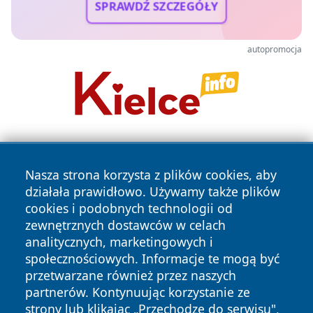
SPRAWDŹ SZCZEGÓŁY
autopromocja
Nasza strona korzysta z plików cookies, aby
działała prawidłowo. Używamy także plików
cookies i podobnych technologii od
zewnętrznych dostawców w celach
Copyright © 2026 raciborski24.pl Wszystkie prawa
analitycznych, marketingowych i
zastrzeżone.
społecznościowych. Informacje te mogą być
przetwarzane również przez naszych
partnerów. Kontynuując korzystanie ze
Polityka
Polityka
News
Autorzy
strony lub klikając „Przechodzę do serwisu",
Prywatności
Cookies