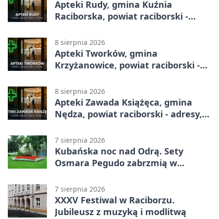
Apteki Rudy, gmina Kuźnia
Raciborska, powiat raciborski -
adresy, telefony, godziny otwarcia
8 sierpnia 2026
Apteki Tworków, gmina
Krzyżanowice, powiat raciborski -
adresy, telefony, godziny otwarcia
8 sierpnia 2026
Apteki Zawada Książęca, gmina
Nędza, powiat raciborski - adresy,
telefony, godziny otwarcia
7 sierpnia 2026
Kubańska noc nad Odrą. Sety
Osmara Pegudo zabrzmią w
Raciborzu
7 sierpnia 2026
XXXV Festiwal w Raciborzu.
Jubileusz z muzyką i modlitwą