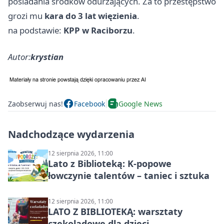
posiadania środków odurzających. Za to przestępstwo
grozi mu
kara do 3 lat więzienia
.
na podstawie:
KPP w Raciborzu
.
Autor:
krystian
Zaobserwuj nas!
Facebook
Google News
Nadchodzące wydarzenia
12 sierpnia 2026, 11:00
Lato z Biblioteką: K-popowe
łowczynie talentów – taniec i sztuka
12 sierpnia 2026, 11:00
LATO Z BIBLIOTEKĄ: warsztaty
czekoladowe dla dzieci