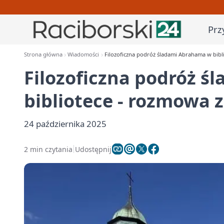
Prz
Strona główna
Wiadomości
Filozoficzna podróż śladami Abrahama w bibl
Filozoficzna podróż 
bibliotece - rozmowa 
24 października 2025
2 min czytania
Udostępnij