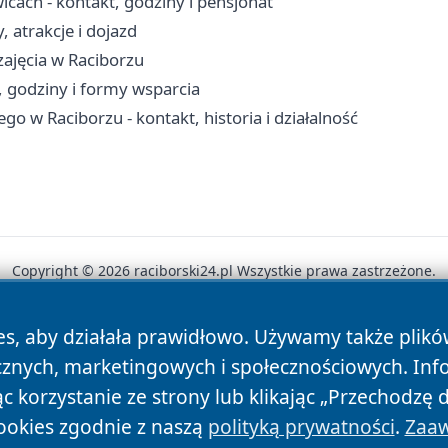
cach - kontakt, godziny i pensjonat
 atrakcje i dojazd
 zajęcia w Raciborzu
 godziny i formy wsparcia
o w Raciborzu - kontakt, historia i działalność
Copyright © 2026 raciborski24.pl Wszystkie prawa zastrzeżone.
es, aby działała prawidłowo. Używamy także plik
News
Autorzy
Polityka Prywatności
Polityka Cookie
cznych, marketingowych i społecznościowych. Inf
 korzystanie ze strony lub klikając „Przechodzę 
ookies zgodnie z naszą
polityką prywatności
.
Zaaw