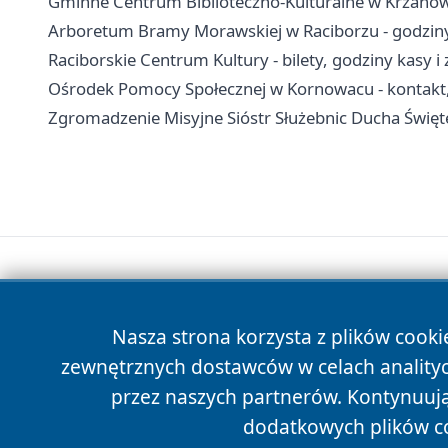
Gminne Centrum Biblioteczno-Kulturalne w Krzanowi
Arboretum Bramy Morawskiej w Raciborzu - godziny,
Raciborskie Centrum Kultury - bilety, godziny kasy i
Ośrodek Pomocy Społecznej w Kornowacu - kontakt,
Zgromadzenie Misyjne Sióstr Służebnic Ducha Święteg
Nasza strona korzysta z plików cooki
zewnętrznych dostawców w celach anality
przez naszych partnerów. Kontynuując
dodatkowych plików c