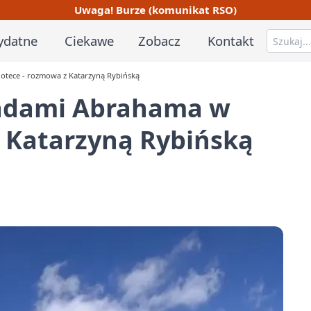
Uwaga! Burze (komunikat RSO)
ydatne
Ciekawe
Zobacz
Kontakt
iotece - rozmowa z Katarzyną Rybińską
śladami Abrahama w
z Katarzyną Rybińską