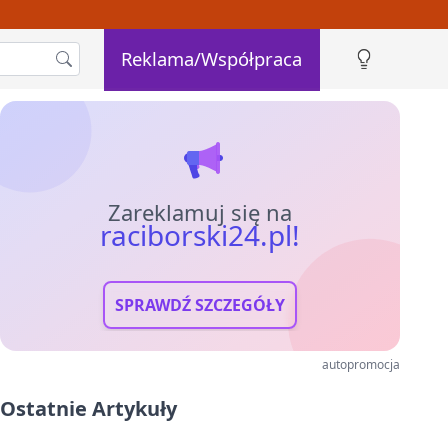
Reklama/Współpraca
Zareklamuj się na
raciborski24.pl!
SPRAWDŹ SZCZEGÓŁY
autopromocja
Ostatnie Artykuły