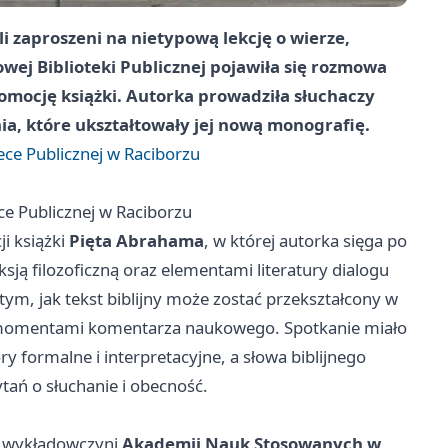
i zaproszeni na nietypową lekcję o wierze,
towej Biblioteki Publicznej pojawiła się rozmowa
omocję książki. Autorka prowadziła słuchaczy
ia, które ukształtowały jej nową monografię.
tece Publicznej w Raciborzu
ce Publicznej w Raciborzu
i książki
Pięta Abrahama
, w której autorka sięga po
ksją filozoficzną oraz elementami literatury dialogu
ym, jak tekst biblijny może zostać przekształcony w
i, momentami komentarza naukowego. Spotkanie miało
 formalne i interpretacyjne, a słowa biblijnego
ytań o słuchanie i obecność.
, wykładowczyni
Akademii Nauk Stosowanych w