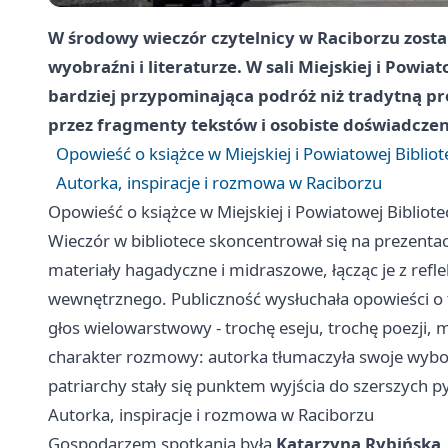
W środowy wieczór czytelnicy w Raciborzu zostal
wyobraźni i literaturze. W sali Miejskiej i Powia
bardziej przypominająca podróż niż tradytną pr
przez fragmenty tekstów i osobiste doświadczen
Opowieść o książce w Miejskiej i Powiatowej Biblio
Autorka, inspiracje i rozmowa w Raciborzu
Opowieść o książce w Miejskiej i Powiatowej Bibliote
Wieczór w bibliotece skoncentrował się na prezentacj
materiały hagadyczne i midraszowe, łącząc je z refle
wewnętrznego. Publiczność wysłuchała opowieści o t
głos wielowarstwowy - trochę eseju, trochę poezj
charakter rozmowy: autorka tłumaczyła swoje wybory
patriarchy stały się punktem wyjścia do szerszych p
Autorka, inspiracje i rozmowa w Raciborzu
Gospodarzem spotkania była
Katarzyna Rybińska