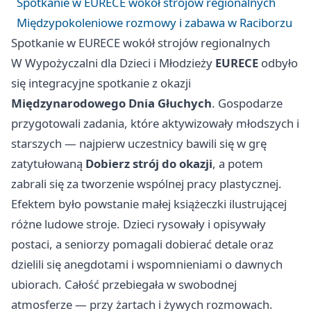
Spotkanie w EURECE wokół strojów regionalnych
Międzypokoleniowe rozmowy i zabawa w Raciborzu
Spotkanie w EURECE wokół strojów regionalnych
W Wypożyczalni dla Dzieci i Młodzieży
EURECE
odbyło
się integracyjne spotkanie z okazji
Międzynarodowego Dnia Głuchych
. Gospodarze
przygotowali zadania, które aktywizowały młodszych i
starszych — najpierw uczestnicy bawili się w grę
zatytułowaną
Dobierz strój do okazji
, a potem
zabrali się za tworzenie wspólnej pracy plastycznej.
Efektem było powstanie małej książeczki ilustrującej
różne ludowe stroje. Dzieci rysowały i opisywały
postaci, a seniorzy pomagali dobierać detale oraz
dzielili się anegdotami i wspomnieniami o dawnych
ubiorach. Całość przebiegała w swobodnej
atmosferze — przy żartach i żywych rozmowach.