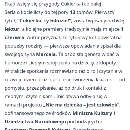
Skąd wzięły się przygody Cukierka i co dalej
Seria o kocie liczy do tej pory
13
tomów. Pierwszy
tytuł,
“Cukierku, ty łobuzie!”
, został wpisany na
listę
lektur
, a kolejne premiery tradycyjnie mają miejsce
1
czerwca
. Autor przyznał, że tytułowy kot powstał na
potrzeby rodziny — pierwsze opowiadania spisał dla
swojego syna
Marcela
. Ta osobista geneza widać w
humorze i ciepłym spojrzeniu na dziecięce kłopoty.
W trakcie spotkania rozmawiano też o roli czytania w
rozwoju dzieci oraz o procesie tworzenia książek — od
pomysłu, przez pisanie, aż po druk i kontakt z
młodymi czytelnikami. Inicjatywa odbyła się w
ramach projektu
„Nie ma dziecka – jest człowiek”
,
dofinansowanego ze środków
Ministra Kultury i
Dziedzictwa Narodowego
pochodzących z
Funduszu Promocji Kultury
. Organizatorzy