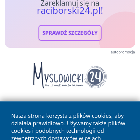
Zareklamuj się na
raciborski24.pl!
SPRAWDŹ SZCZEGÓŁY
autopromocja
Nasza strona korzysta z plików cookies, aby
działała prawidłowo. Używamy także plików
cookies i podobnych technologii od
zewnętrznych dostawców w celach