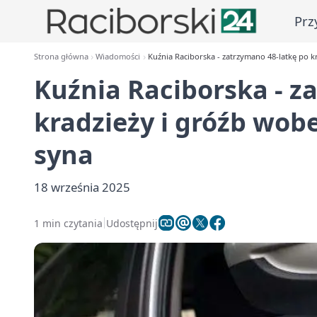
Prz
Strona główna
Wiadomości
Kuźnia Raciborska - zatrzymano 48-latkę po k
Kuźnia Raciborska - z
kradzieży i gróźb wobe
syna
18 września 2025
1 min czytania
Udostępnij