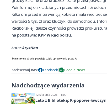
groźby karalne oraz kradzież - za te przestępstwa gro
Poinformuj o skradzionych przedmiotach i źródłach 
Kilka dni przed interwencją kobieta miała wedrzeć s
wartości 5 tys. zł oraz kluczyki do samochodu. Infor
Raciborskiej; dalsze czynności prowadzi prokuratura
na podstawie:
KPP w Raciborzu
.
Autor:
krystian
Zaobserwuj nas!
Facebook
Google News
Nadchodzące wydarzenia
12 sierpnia 2026, 11:00
Lato z Biblioteką: K-popowe łowczyni