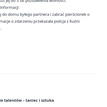
zi jej do 5 lat pozbawienia wolności.
informacji
ię do domu byłego partnera i zabrać pierścionek o
macje o zdarzeniu przekazała policja z Kuźni
.
e talentów – taniec i sztuka