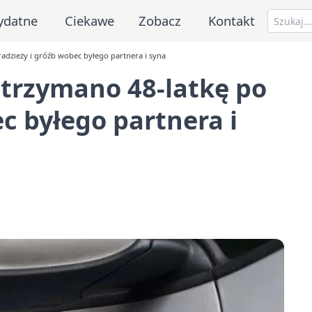
ydatne
Ciekawe
Zobacz
Kontakt
radzieży i gróźb wobec byłego partnera i syna
atrzymano 48-latkę po
c byłego partnera i