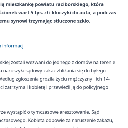
tnią mieszkankę powiatu raciborskiego, która
cionek wart 5 tys. zł i kluczyki do auta, a podczas
iemu synowi trzymając stłuczone szkło.
 informacji
rskiej zostali wezwani do jednego z domów na terenie
ta naruszyła sądowy zakaz zbliżania się do byłego
Według zgłoszenia groziła życiu mężczyzny i ich 14-
ci zatrzymali kobietę i przewieźli ją do policyjnego
turze wystąpić o tymczasowe aresztowanie. Sąd
ymczasowego. Kobieta odpowie za naruszenie zakazu,