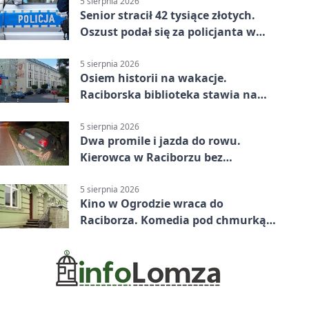
5 sierpnia 2026
Senior stracił 42 tysiące złotych.
Oszust podał się za policjanta w
Raciborzu
5 sierpnia 2026
Osiem historii na wakacje.
Raciborska biblioteka stawia na
emocje
5 sierpnia 2026
Dwa promile i jazda do rowu.
Kierowca w Raciborzu bez
uprawnień
5 sierpnia 2026
Kino w Ogrodzie wraca do
Raciborza. Komedia pod chmurką
w PRZEMKU