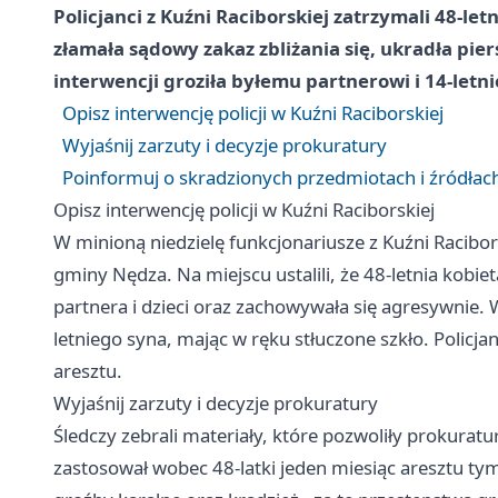
Policjanci z Kuźni Raciborskiej zatrzymali 48-le
złamała sądowy zakaz zbliżania się, ukradła pierś
interwencji groziła byłemu partnerowi i 14-letn
Opisz interwencję policji w Kuźni Raciborskiej
Wyjaśnij zarzuty i decyzje prokuratury
Poinformuj o skradzionych przedmiotach i źródłach
Opisz interwencję policji w Kuźni Raciborskiej
W minioną niedzielę funkcjonariusze z Kuźni Racibo
gminy Nędza. Na miejscu ustalili, że 48-letnia kobie
partnera i dzieci oraz zachowywała się agresywnie. 
letniego syna, mając w ręku stłuczone szkło. Policjan
aresztu.
Wyjaśnij zarzuty i decyzje prokuratury
Śledczy zebrali materiały, które pozwoliły prokura
zastosował wobec 48-latki jeden miesiąc aresztu t