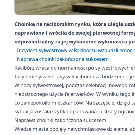
Choinka na raciborskim rynku, która uległa uszk
naprawiona i wróciła do swojej pierwotnej formy
odpowiedzialny za jej wykonanie wykonawca pok
Incydent sylwestrowy w Raciborzu wzbudził emocj
Naprawa choinki zakończona sukcesem
Racibórz
wraca do normalności po sylwestrowych 
Incydent sylwestrowy w Raciborzu wzbudził emocje
W nocy sylwestrowej, podczas celebracji nowego roku
nieostrożnego użycia fajerwerków. W wyniku tego in
co zaniepokoiło mieszkańców. Na szczęście, dzięki sz
sytuacja została szybko opanowana, a straty ogra
Naprawa choinki zakończona sukcesem
Władze miasta podjęły natychmiastowe działania, ab