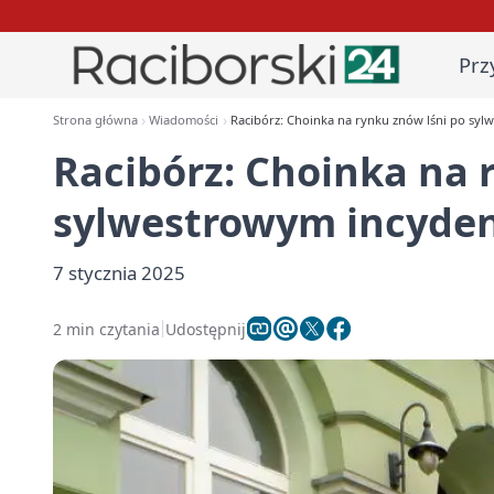
Prz
Strona główna
Wiadomości
Racibórz: Choinka na rynku znów lśni po syl
Racibórz: Choinka na 
sylwestrowym incyden
7 stycznia 2025
2 min czytania
Udostępnij