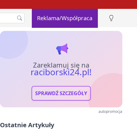
Reklama/Współpraca
Zareklamuj się na
raciborski24.pl!
SPRAWDŹ SZCZEGÓŁY
autopromocja
Ostatnie Artykuły