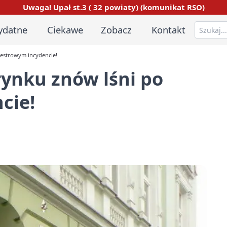
Uwaga! Upał st.3 ( 32 powiaty) (komunikat RSO)
ydatne
Ciekawe
Zobacz
Kontakt
westrowym incydencie!
rynku znów lśni po
cie!