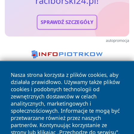
raciborski24.pl!
SPRAWDŹ SZCZEGÓŁY
autopromocja
Nasza strona korzysta z plików cookies, aby
działała prawidłowo. Używamy także plików
cookies i podobnych technologii od
zewnętrznych dostawców w celach
analitycznych, marketingowych i
Copyright © 2026 raciborski24.pl Wszystkie prawa
społecznościowych. Informacje te mogą być
zastrzeżone.
przetwarzane również przez naszych
partnerów. Kontynuując korzystanie ze
strony lub klikając „Przechodzę do serwisu",