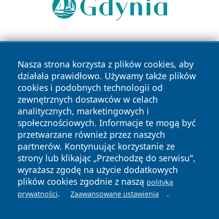
Nasza strona korzysta z plików cookies, aby
działała prawidłowo. Używamy także plików
cookies i podobnych technologii od
zewnętrznych dostawców w celach
Copyright © 2026 raciborski24.pl Wszystkie prawa
analitycznych, marketingowych i
zastrzeżone.
społecznościowych. Informacje te mogą być
przetwarzane również przez naszych
partnerów. Kontynuując korzystanie ze
Polityka
Polityka
News
Autorzy
strony lub klikając „Przechodzę do serwisu",
Prywatności
Cookies
wyrażasz zgodę na użycie dodatkowych
plików cookies zgodnie z naszą
polityką
.
.
prywatności
Zaawansowane ustawienia