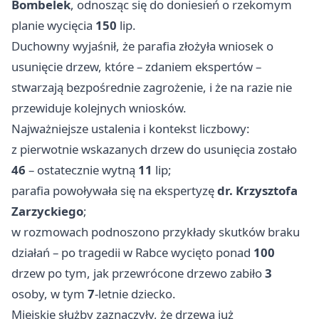
Bombelek
, odnosząc się do doniesień o rzekomym
planie wycięcia
150
lip.
Duchowny wyjaśnił, że parafia złożyła wniosek o
usunięcie drzew, które – zdaniem ekspertów –
stwarzają bezpośrednie zagrożenie, i że na razie nie
przewiduje kolejnych wniosków.
Najważniejsze ustalenia i kontekst liczbowy:
z pierwotnie wskazanych drzew do usunięcia zostało
46
– ostatecznie wytną
11
lip;
parafia powoływała się na ekspertyzę
dr. Krzysztofa
Zarzyckiego
;
w rozmowach podnoszono przykłady skutków braku
działań – po tragedii w Rabce wycięto ponad
100
drzew po tym, jak przewrócone drzewo zabiło
3
osoby, w tym
7
-letnie dziecko.
Miejskie służby zaznaczyły, że drzewa już