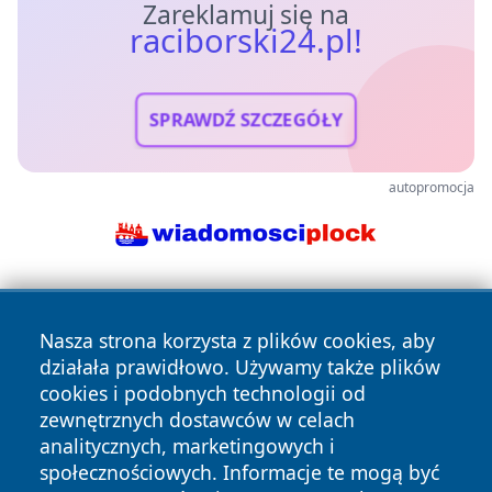
Zareklamuj się na
raciborski24.pl!
SPRAWDŹ SZCZEGÓŁY
autopromocja
Nasza strona korzysta z plików cookies, aby
działała prawidłowo. Używamy także plików
cookies i podobnych technologii od
zewnętrznych dostawców w celach
Copyright © 2026 raciborski24.pl Wszystkie prawa
analitycznych, marketingowych i
zastrzeżone.
społecznościowych. Informacje te mogą być