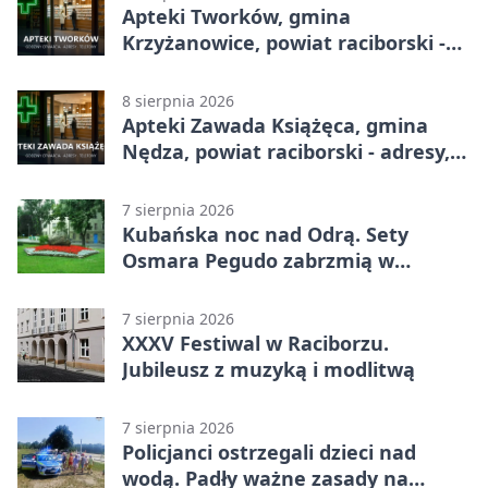
Apteki Tworków, gmina
Krzyżanowice, powiat raciborski -
adresy, telefony, godziny otwarcia
8 sierpnia 2026
Apteki Zawada Książęca, gmina
Nędza, powiat raciborski - adresy,
telefony, godziny otwarcia
7 sierpnia 2026
Kubańska noc nad Odrą. Sety
Osmara Pegudo zabrzmią w
Raciborzu
7 sierpnia 2026
XXXV Festiwal w Raciborzu.
Jubileusz z muzyką i modlitwą
7 sierpnia 2026
Policjanci ostrzegali dzieci nad
wodą. Padły ważne zasady na