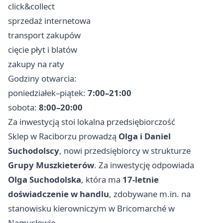
click&collect
sprzedaż internetowa
transport zakupów
cięcie płyt i blatów
zakupy na raty
Godziny otwarcia:
poniedziałek–piątek:
7:00–21:00
sobota:
8:00–20:00
Za inwestycją stoi lokalna przedsiębiorczość
Sklep w Raciborzu prowadzą
Olga i Daniel
Suchodolscy
, nowi przedsiębiorcy w strukturze
Grupy Muszkieterów
. Za inwestycję odpowiada
Olga Suchodolska
, która ma
17-letnie
doświadczenie w handlu
, zdobywane m.in. na
stanowisku kierowniczym w Bricomarché w
Namysłowie.