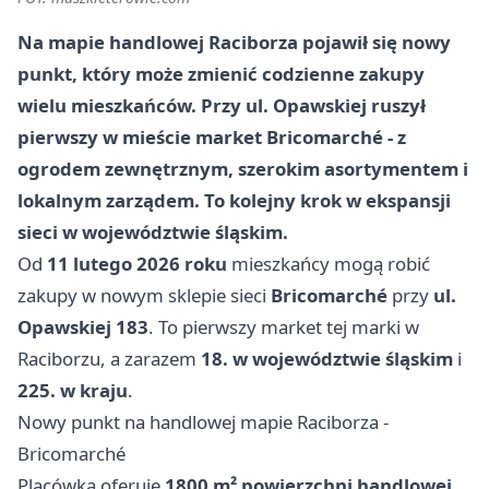
Na mapie handlowej Raciborza pojawił się nowy
punkt, który może zmienić codzienne zakupy
wielu mieszkańców. Przy ul. Opawskiej ruszył
pierwszy w mieście market Bricomarché - z
ogrodem zewnętrznym, szerokim asortymentem i
lokalnym zarządem. To kolejny krok w ekspansji
sieci w województwie śląskim.
Od
11 lutego 2026 roku
mieszkańcy mogą robić
zakupy w nowym sklepie sieci
Bricomarché
przy
ul.
Opawskiej 183
. To pierwszy market tej marki w
Raciborzu, a zarazem
18. w województwie śląskim
i
225. w kraju
.
Nowy punkt na handlowej mapie Raciborza -
Bricomarché
Placówka oferuje
1800 m² powierzchni handlowej