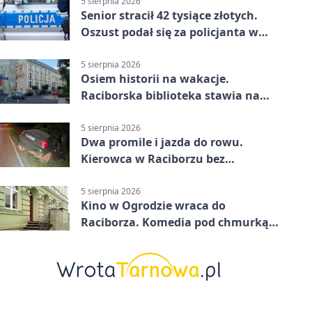
5 sierpnia 2026
Senior stracił 42 tysiące złotych.
Oszust podał się za policjanta w
Raciborzu
5 sierpnia 2026
Osiem historii na wakacje.
Raciborska biblioteka stawia na
emocje
5 sierpnia 2026
Dwa promile i jazda do rowu.
Kierowca w Raciborzu bez
uprawnień
5 sierpnia 2026
Kino w Ogrodzie wraca do
Raciborza. Komedia pod chmurką
w PRZEMKU