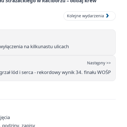
łu Strażackiego w Raciborzu – oddaj krew
Kolejne wydarzenia
wyłączenia na kilkunastu ulicach
Następny >>
grzał lód i serca - rekordowy wynik 34. finału WOŚP
jęcia
 godziny, zapisy