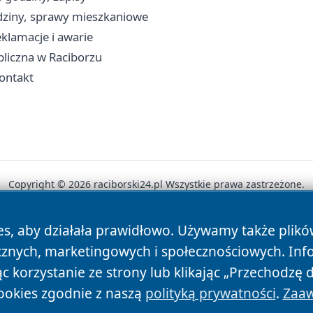
dziny, sprawy mieszkaniowe
klamacje i awarie
ubliczna w Raciborzu
kontakt
Copyright © 2026 raciborski24.pl Wszystkie prawa zastrzeżone.
es, aby działała prawidłowo. Używamy także plik
News
Autorzy
Polityka Prywatności
Polityka Cookie
cznych, marketingowych i społecznościowych. Inf
 korzystanie ze strony lub klikając „Przechodzę 
ookies zgodnie z naszą
polityką prywatności
.
Zaaw