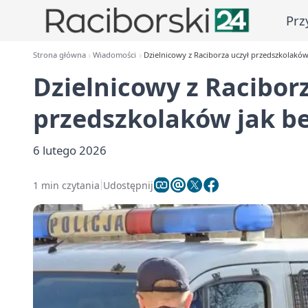
Prz
Strona główna
Wiadomości
Dzielnicowy z Raciborza uczył przedszkolaków 
Dzielnicowy z Racibor
przedszkolaków jak be
6 lutego 2026
1 min czytania
Udostępnij