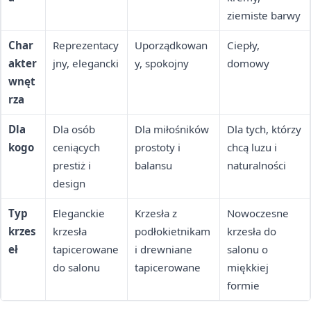
ziemiste barwy
Char
Reprezentacy
Uporządkowan
Ciepły,
akter
jny, elegancki
y, spokojny
domowy
wnęt
rza
Dla
Dla osób
Dla miłośników
Dla tych, którzy
kogo
ceniących
prostoty i
chcą luzu i
prestiż i
balansu
naturalności
design
Typ
Eleganckie
Krzesła z
Nowoczesne
krzes
krzesła
podłokietnikam
krzesła do
eł
tapicerowane
i drewniane
salonu o
do salonu
tapicerowane
miękkiej
formie