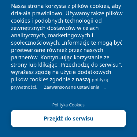
Stacji Kosmicznej (Kolejowej)
Nasza strona korzysta z plików cookies, aby
działała prawidłowo. Używamy także plików
cookies i podobnych technologii od
22 sierpnia 2026, 11:00
Podziel się życiem podczas
zewnętrznych dostawców w celach
Memoriału Strażackiego w Raciborzu
analitycznych, marketingowych i
– oddaj krew
społecznościowych. Informacje te mogą być
przetwarzane również przez naszych
Kolejne wydarzenia
partnerów. Kontynuując korzystanie ze
strony lub klikając „Przechodzę do serwisu",
Ostatnie Artykuły
wyrażasz zgodę na użycie dodatkowych
plików cookies zgodnie z naszą
polityką
7 sierpnia 2026
.
.
Kubańska noc nad Odrą. Sety
prywatności
Zaawansowane ustawienia
Osmara Pegudo zabrzmią w
Raciborzu
Polityka Cookies
7 sierpnia 2026
XXXV Festiwal w Raciborzu.
Przejdź do serwisu
Jubileusz z muzyką i modlitwą