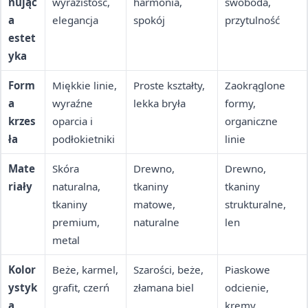
nując
wyrazistość,
harmonia,
swoboda,
a
elegancja
spokój
przytulność
estet
yka
Form
Miękkie linie,
Proste kształty,
Zaokrąglone
a
wyraźne
lekka bryła
formy,
krzes
oparcia i
organiczne
ła
podłokietniki
linie
Mate
Skóra
Drewno,
Drewno,
riały
naturalna,
tkaniny
tkaniny
tkaniny
matowe,
strukturalne,
premium,
naturalne
len
metal
Kolor
Beże, karmel,
Szarości, beże,
Piaskowe
ystyk
grafit, czerń
złamana biel
odcienie,
a
kremy,