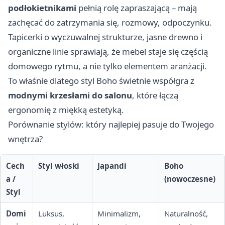
podłokietnikami
pełnią rolę zapraszającą – mają
zachęcać do zatrzymania się, rozmowy, odpoczynku.
Tapicerki o wyczuwalnej strukturze, jasne drewno i
organiczne linie sprawiają, że mebel staje się częścią
domowego rytmu, a nie tylko elementem aranżacji.
To właśnie dlatego styl Boho świetnie współgra z
modnymi krzesłami do salonu
, które łączą
ergonomię z miękką estetyką.
Porównanie stylów: który najlepiej pasuje do Twojego
wnętrza?
Cech
Styl włoski
Japandi
Boho
a /
(nowoczesne)
Styl
Domi
Luksus,
Minimalizm,
Naturalność,