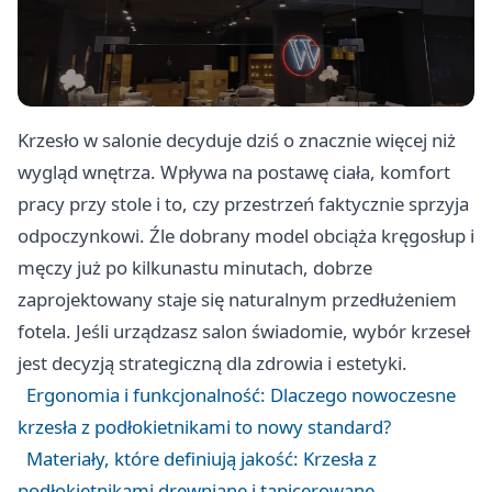
Krzesło w salonie decyduje dziś o znacznie więcej niż
wygląd wnętrza. Wpływa na postawę ciała, komfort
pracy przy stole i to, czy przestrzeń faktycznie sprzyja
odpoczynkowi. Źle dobrany model obciąża kręgosłup i
męczy już po kilkunastu minutach, dobrze
zaprojektowany staje się naturalnym przedłużeniem
fotela. Jeśli urządzasz salon świadomie, wybór krzeseł
jest decyzją strategiczną dla zdrowia i estetyki.
Ergonomia i funkcjonalność: Dlaczego nowoczesne
krzesła z podłokietnikami to nowy standard?
Materiały, które definiują jakość: Krzesła z
podłokietnikami drewniane i tapicerowane