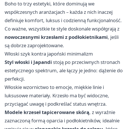
Boho to trzy estetyki, które dominują we
współczesnych aranżacjach – każda z nich inaczej
definiuje komfort, luksus i codzienną funkcjonalność.
Co ważne, wszystkie te style doskonale współgrają z
nowoczesnymi krzesłami z podłokietnikami
, jeśli
są dobrze zaprojektowane.
Włoski szyk kontra japoński minimalizm
Styl włoski i Japandi
stoją po przeciwnych stronach
estetycznego spektrum, ale łączy je jedno: dążenie do
perfekcji.
Włoskie wzornictwo to emocje, miękkie linie i
luksusowe materiały. Krzesło ma być widoczne,
przyciągać uwagę i podkreślać status wnętrza.
Modele krzeseł tapicerowane skórą
, z wyraźnie
zaznaczoną formą oparcia i podłokietników, idealnie
wpisują się w
eleganckie krzesła do salonu
, które