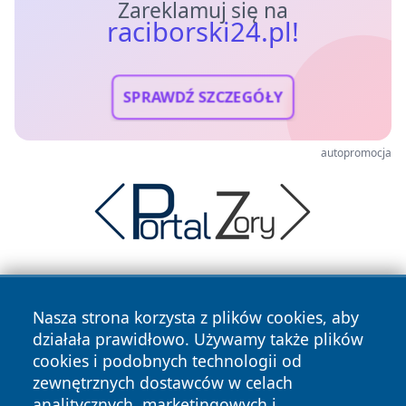
Zareklamuj się na
raciborski24.pl!
SPRAWDŹ SZCZEGÓŁY
autopromocja
Nasza strona korzysta z plików cookies, aby
działała prawidłowo. Używamy także plików
cookies i podobnych technologii od
zewnętrznych dostawców w celach
Copyright © 2026 raciborski24.pl Wszystkie prawa
analitycznych, marketingowych i