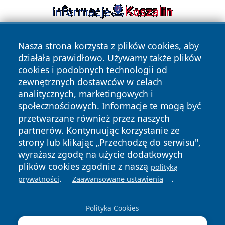
Nasza strona korzysta z plików cookies, aby
działała prawidłowo. Używamy także plików
cookies i podobnych technologii od
zewnętrznych dostawców w celach
analitycznych, marketingowych i
Copyright © 2026 raciborski24.pl Wszystkie prawa
społecznościowych. Informacje te mogą być
zastrzeżone.
przetwarzane również przez naszych
partnerów. Kontynuując korzystanie ze
strony lub klikając „Przechodzę do serwisu",
Polityka
Polityka
News
Autorzy
wyrażasz zgodę na użycie dodatkowych
Prywatności
Cookies
plików cookies zgodnie z naszą
polityką
.
.
prywatności
Zaawansowane ustawienia
Polityka Cookies