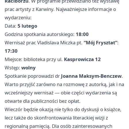
Raciborzu
. W programie przewidziano też wystawę
prac artysty z Karwiny. Najważniejsze informacje o
wydarzeniu:
Data:
5 lutego
Godzina spotkania autorskiego:
18:00
Wernisaż prac Vladislava Miczka pt.
“Mój Frysztat”
:
17:30
Miejsce: biblioteka przy ul.
Kasprowicza 12
Wstęp:
wolny
Spotkanie poprowadzi dr
Joanna Maksym-Benczew
.
Warto przyjść zarówno na rozmowę z autorką, jak i na
wcześniejszy wernisaż — obie części wydarzenia są
otwarte dla publiczności bez opłat.
Wieczór będzie okazją nie tylko do dyskusji o książce,
lecz także do skonfrontowania literackiej wizji z
regionalną pamięcią. Dla osób zainteresowanych