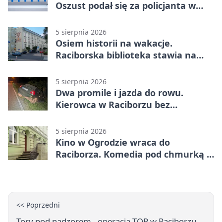
Oszust podał się za policjanta w
Raciborzu
5 sierpnia 2026
Osiem historii na wakacje.
Raciborska biblioteka stawia na
emocje
5 sierpnia 2026
Dwa promile i jazda do rowu.
Kierowca w Raciborzu bez
uprawnień
5 sierpnia 2026
Kino w Ogrodzie wraca do
Raciborza. Komedia pod chmurką w
PRZEMKU
<< Poprzedni
Tory pod nadzorem - operacja TOR w Raciborzu,