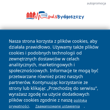
autopromocja
Nasza strona korzysta z plików cookies, aby
działała prawidłowo. Używamy także plików
cookies i podobnych technologii od
zewnętrznych dostawców w celach
Copyright © 2026 raciborski24.pl Wszystkie prawa
analitycznych, marketingowych i
zastrzeżone.
społecznościowych. Informacje te mogą być
przetwarzane również przez naszych
partnerów. Kontynuując korzystanie ze
Polityka
Polityka
News
Autorzy
strony lub klikając „Przechodzę do serwisu",
Prywatności
Cookies
wyrażasz zgodę na użycie dodatkowych
plików cookies zgodnie z naszą
polityką
.
.
prywatności
Zaawansowane ustawienia