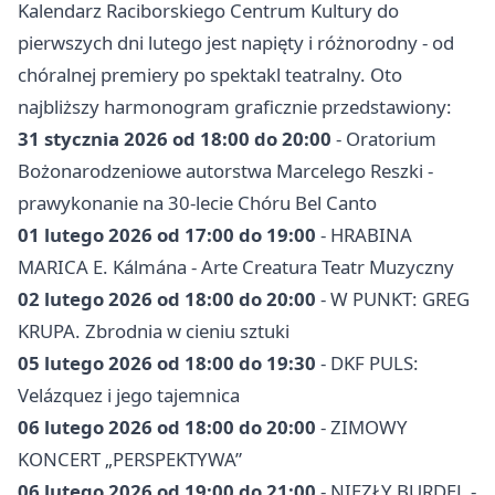
Kalendarz Raciborskiego Centrum Kultury do
pierwszych dni lutego jest napięty i różnorodny - od
chóralnej premiery po spektakl teatralny. Oto
najbliższy harmonogram graficznie przedstawiony:
31 stycznia 2026 od 18:00 do 20:00
- Oratorium
Bożonarodzeniowe autorstwa Marcelego Reszki -
prawykonanie na 30-lecie Chóru Bel Canto
01 lutego 2026 od 17:00 do 19:00
- HRABINA
MARICA E. Kálmána - Arte Creatura Teatr Muzyczny
02 lutego 2026 od 18:00 do 20:00
- W PUNKT: GREG
KRUPA. Zbrodnia w cieniu sztuki
05 lutego 2026 od 18:00 do 19:30
- DKF PULS:
Velázquez i jego tajemnica
06 lutego 2026 od 18:00 do 20:00
- ZIMOWY
KONCERT „PERSPEKTYWA”
06 lutego 2026 od 19:00 do 21:00
- NIEZŁY BURDEL -