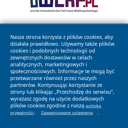
Nasza strona korzysta z plików cookies, aby
działała prawidłowo. Używamy także plików
cookies i podobnych technologii od
zewnętrznych dostawców w celach
Copyright © 2026 raciborski24.pl Wszystkie prawa
analitycznych, marketingowych i
zastrzeżone.
społecznościowych. Informacje te mogą być
przetwarzane również przez naszych
partnerów. Kontynuując korzystanie ze
Polityka
Polityka
News
Autorzy
strony lub klikając „Przechodzę do serwisu",
Prywatności
Cookies
wyrażasz zgodę na użycie dodatkowych
plików cookies zgodnie z naszą
polityką
.
.
prywatności
Zaawansowane ustawienia