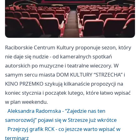
Raciborskie Centrum Kultury proponuje sezon, który
nie daje się nudzie - od kameralnych spotkań
autorskich po muzyczne i teatralne wieczory. W
samym sercu miasta DOM KULTURY “STRZECHA” i
KINO PRZEMKO szykują kilkanaście propozycji na
koniec stycznia i początek lutego, które łatwo wpisać
w plan weekendu.
Aleksandra Radomska - “Zajedzie nas ten
samorozwój” pojawi się w Strzesze już wkrótce
Przejrzyj grafik RCK - co jeszcze warto wpisać w
terminarz