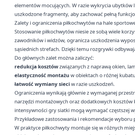
elementów mocujących. W razie wykrycia ubytków lu
uszkodzone fragmenty, aby zachować pełną funkcj
Zalety i ograniczenia piłkochwytów na hale sportowe
Stosowanie piłkochwytów niesie ze sobą wiele korz
zawodników i widzów, ogranicza uszkodzenia wypos
sąsiednich strefach. Dzięki temu rozgrywki odbywają
Do głównych zalet można zaliczyć:
redukcja kosztów
związanych z naprawą okien, lam
elastyczność montażu
w obiektach o różnej kubatu
łatwość wymiany sieci
w razie uszkodzeń.
Ograniczenia wynikają głównie z wymaganej przestrz
narzędzi montażowych oraz dodatkowych kosztów k
intensywności gry siatki mogą wymagać częstszej 
Przykładowe zastosowania i rekomendacje wyboru 
W praktyce piłkochwyty montuje się w różnych miej