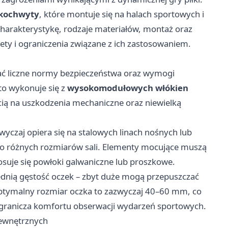
łkochwyty
, które montuje się na halach sportowych i
 charakterystykę, rodzaje materiałów, montaż oraz
ety i ograniczenia związane z ich zastosowaniem.
ać liczne normy bezpieczeństwa oraz wymogi
to wykonuje się z
wysokomodułowych włókien
cią na uszkodzenia mechaniczne oraz niewielką
yczaj opiera się na stalowych linach nośnych lub
o różnych rozmiarów sali. Elementy mocujące muszą
osuje się powłoki galwaniczne lub proszkowe.
ednią gęstość oczek – zbyt duże mogą przepuszczać
 Optymalny rozmiar oczka to zazwyczaj 40–60 mm, co
ogranicza komfortu obserwacji wydarzeń sportowych.
zewnętrznych