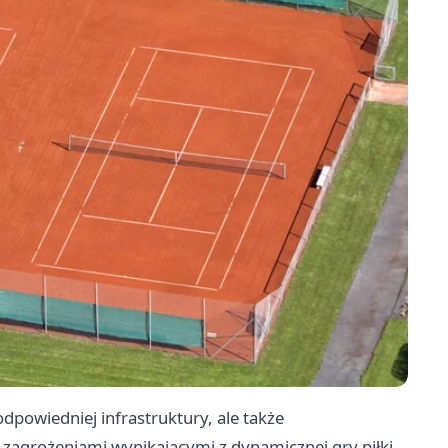
powiedniej infrastruktury, ale także
agrożeniami wynikającymi z dynamicznej gry piłki.