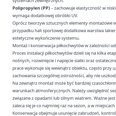
systemach zewnętrznych.
Polipropylen (PP)
– zachowuje elastyczność w nisk
wymaga dodatkowej obróbki UV.
Oprócz tworzyw sztucznych elementy montażowe wyk
przypadku hali sportowej dodatkowa warstwa lakier
estetyczne wykończenie systemu.
Montaż i konserwacja piłkochwytów w zależności od
Proces instalacji piłkochwytów dzieli się na kilka
nośnych, rozwinięcie i napięcie siatki oraz ostat
prace wykonuje się wewnątrz obiektu, często przy
zachowania szczególnej ostrożności, aby nie uszkod
Na zewnątrz montaż może być bardziej czasochłonn
warunkach atmosferycznych. Należy uwzględnić sez
związane z opadami lub silnym wiatrem. Ważne jes
zaleca się je co najmniej raz na sezon, a w miejsca
Konserwacja obejmuje usunięcie zabrudzeń, kontrolę 