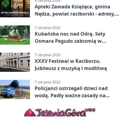
8 sierpnia 2026
Apteki Zawada Książęca, gmina
Nędza, powiat raciborski - adresy,
telefony, godziny otwarcia
7 sierpnia 2026
Kubańska noc nad Odrą. Sety
Osmara Pegudo zabrzmią w
Raciborzu
7 sierpnia 2026
XXXV Festiwal w Raciborzu.
Jubileusz z muzyką i modlitwą
7 sierpnia 2026
Policjanci ostrzegali dzieci nad
wodą. Padły ważne zasady na
wakacje