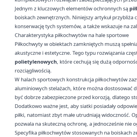
Jednym z kluczowych elementów ochronnych są
pi
boiskach zewnętrznych. Niniejszy artykuł przybliża
konserwację tych systemów, a także wskazuje na zal
Charakterystyka piłkochwytów na hale sportowe
Piłkochwyty w obiektach zamkniętych muszą spełni
akustyczne i estetyczne. Tego typu rozwiązania częs
polietylenowych
, które cechują się dużą odpornoś
rozciągliwością.
W halach sportowych konstrukcja piłkochwytów zazw
aluminiowych stelażach, które można dostosować d
być dobrze zabezpieczone przed korozją, dlatego st
Dodatkowo ważne jest, aby siatki posiadały odpowi
piłki, natomiast zbyt małe utrudniają widoczność.
pozwala na skuteczną ochronę, a jednocześnie nie 
Specyfika piłkochwytów stosowanych na boiskach 