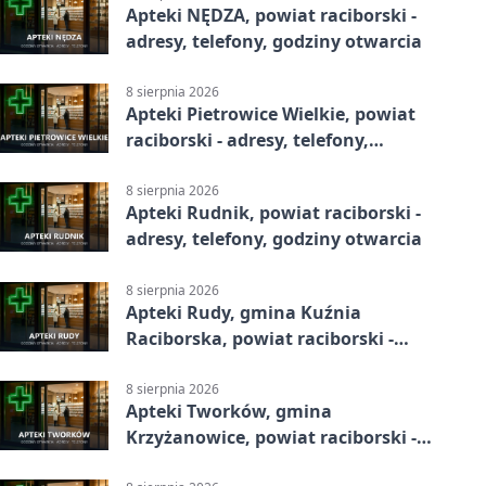
Apteki NĘDZA, powiat raciborski -
adresy, telefony, godziny otwarcia
8 sierpnia 2026
Apteki Pietrowice Wielkie, powiat
raciborski - adresy, telefony,
godziny otwarcia
8 sierpnia 2026
Apteki Rudnik, powiat raciborski -
adresy, telefony, godziny otwarcia
8 sierpnia 2026
Apteki Rudy, gmina Kuźnia
Raciborska, powiat raciborski -
adresy, telefony, godziny otwarcia
8 sierpnia 2026
Apteki Tworków, gmina
Krzyżanowice, powiat raciborski -
adresy, telefony, godziny otwarcia