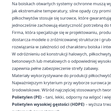
Na boiskach otwartych systemy ochronne muszą wy
jak ekstremalne temperatury, silne opady czy promi
piłkochwytów
stosuje się surowce, które gwarantują
jednocześnie zachowują elastyczność potrzebną do tł
Firma, która specjalizuje się w projektowaniu, produ
dostarcza modele o zróżnicowanej strukturze i gru
rozwiązania w zależności od charakteru boiska i in
W odróżnieniu od konstrukcji halowych, piłkochwyt
betonowych lub metalowych o odpowiedniej wysokoś
zapewnia pełne zabezpieczenie strefy zabawy.
Materiały wykorzystywane do produkcji piłkochwyt
Najważniejszym kryterium przy wyborze surowca jes
środowiskowe. Wśród najczęściej stosowanych twor
Polietylen (PE)
– tani, lekki, odporny na wilgoć i wi
Polietylen wysokiej gęstości (HDPE)
– wyższa trwa