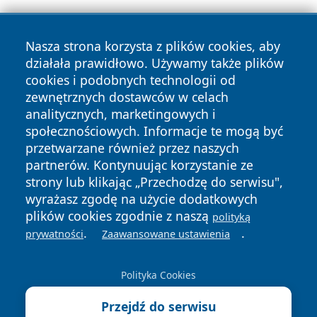
Nasza strona korzysta z plików cookies, aby
działała prawidłowo. Używamy także plików
cookies i podobnych technologii od
zewnętrznych dostawców w celach
Copyright © 2026 raciborski24.pl Wszystkie prawa
analitycznych, marketingowych i
zastrzeżone.
społecznościowych. Informacje te mogą być
przetwarzane również przez naszych
partnerów. Kontynuując korzystanie ze
Polityka
Polityka
News
Autorzy
strony lub klikając „Przechodzę do serwisu",
Prywatności
Cookies
wyrażasz zgodę na użycie dodatkowych
plików cookies zgodnie z naszą
polityką
.
.
prywatności
Zaawansowane ustawienia
Polityka Cookies
Przejdź do serwisu