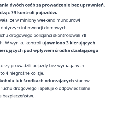
mania dwóch osób za prowadzenie bez uprawnień.
dząc 79 kontroli pojazdów.
wała, że w miniony weekend mundurowi
dotyczyło interwencji domowych.
chu drogowego policjanci skontrolowali
79
h. W wyniku kontroli
ujawniono 3 kierujących
kierujących pod wpływem środka działającego
którzy prowadzili pojazdy bez wymaganych
dto
4
niegroźne kolizje.
koholu lub środkach odurzających
stanowi
w ruchu drogowego i apeluje o odpowiedzialne
e bezpieczeństwu.