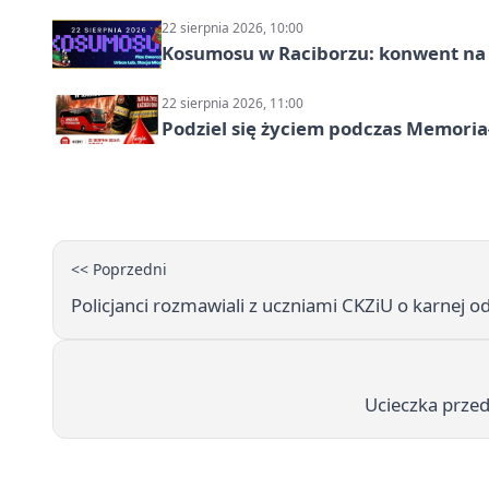
22 sierpnia 2026, 10:00
Kosumosu w Raciborzu: konwent na S
22 sierpnia 2026, 11:00
Podziel się życiem podczas Memoria
<< Poprzedni
Policjanci rozmawiali z uczniami CKZiU o karnej o
Ucieczka prze