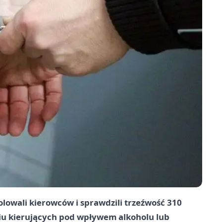
olowali kierowców i sprawdzili trzeźwość 310
ciu kierujących pod wpływem alkoholu lub