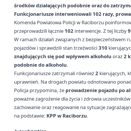
środków działających podobnie oraz do zatrzy
Funkcjonariusze interweniowali 102 razy, prowa
Komenda Powiatowa Policji w Raciborzu poinformo
przeprowadzili łącznie
102
interwencje. Z tej liczby
9
W ramach działań związanych z bezpieczeństwem ru
pojazdów i sprawdzili stan trzeźwości
310
kierującyc
znajdujących się pod wpływem alkoholu
oraz
2 
podobnie do alkoholu
.
Funkcjonariusze zatrzymali również
2
kierujących, 
uprawnień. Na drogach powiatu odnotowano pona
Policja przypomina, że
prowadzenie pojazdu po al
poważne zagrożenie dla życia i zdrowia uczestnikó
zachowanie oraz reagowanie na sytuacje zagrażając
na podstawie:
KPP w Raciborzu
.