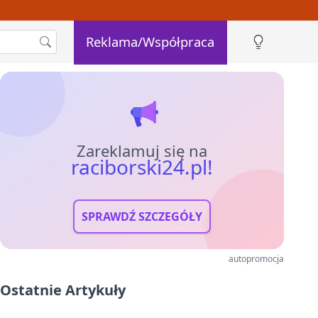
Reklama/Współpraca
Zareklamuj się na
raciborski24.pl!
SPRAWDŹ SZCZEGÓŁY
autopromocja
Ostatnie Artykuły