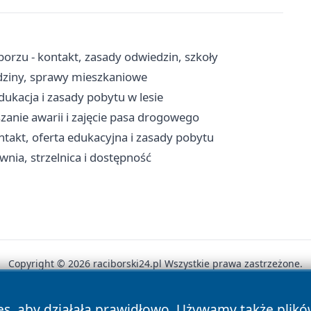
borzu - kontakt, zasady odwiedzin, szkoły
dziny, sprawy mieszkaniowe
ukacja i zasady pobytu w lesie
zanie awarii i zajęcie pasa drogowego
kt, oferta edukacyjna i zasady pobytu
ownia, strzelnica i dostępność
Copyright © 2026 raciborski24.pl Wszystkie prawa zastrzeżone.
es, aby działała prawidłowo. Używamy także plik