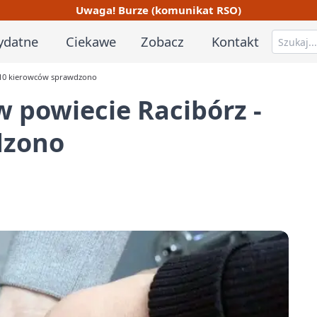
Uwaga! Burze (komunikat RSO)
ydatne
Ciekawe
Zobacz
Kontakt
310 kierowców sprawdzono
 powiecie Racibórz -
dzono