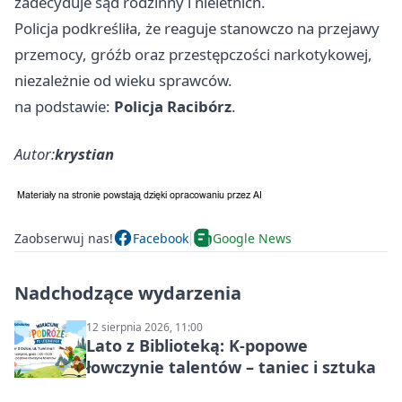
zadecyduje sąd rodzinny i nieletnich.
Policja podkreśliła, że reaguje stanowczo na przejawy
przemocy, gróźb oraz przestępczości narkotykowej,
niezależnie od wieku sprawców.
na podstawie:
Policja Racibórz
.
Autor:
krystian
Zaobserwuj nas!
Facebook
Google News
Nadchodzące wydarzenia
12 sierpnia 2026, 11:00
Lato z Biblioteką: K-popowe
łowczynie talentów – taniec i sztuka