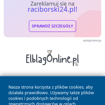
Zareklamuj się na
raciborski24.pl!
SPRAWDŹ SZCZEGÓŁY
autopromocja
Nasza strona korzysta z plików cookies, aby
działała prawidłowo. Używamy także plików
cookies i podobnych technologii od
zewnętrznych dostawców w celach