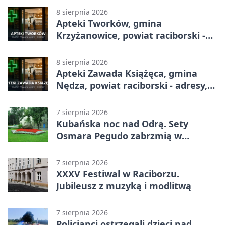
8 sierpnia 2026
Apteki Tworków, gmina
Krzyżanowice, powiat raciborski -
adresy, telefony, godziny otwarcia
8 sierpnia 2026
Apteki Zawada Książęca, gmina
Nędza, powiat raciborski - adresy,
telefony, godziny otwarcia
7 sierpnia 2026
Kubańska noc nad Odrą. Sety
Osmara Pegudo zabrzmią w
Raciborzu
7 sierpnia 2026
XXXV Festiwal w Raciborzu.
Jubileusz z muzyką i modlitwą
7 sierpnia 2026
Policjanci ostrzegali dzieci nad