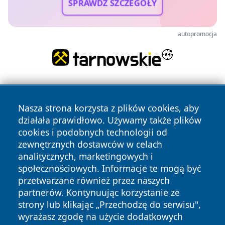
SPRAWDŹ SZCZEGÓŁY
autopromocja
Nasza strona korzysta z plików cookies, aby
działała prawidłowo. Używamy także plików
cookies i podobnych technologii od
zewnętrznych dostawców w celach
Copyright © 2026 raciborski24.pl Wszystkie prawa
analitycznych, marketingowych i
zastrzeżone.
społecznościowych. Informacje te mogą być
przetwarzane również przez naszych
partnerów. Kontynuując korzystanie ze
Polityka
Polityka
News
Autorzy
strony lub klikając „Przechodzę do serwisu",
Prywatności
Cookies
wyrażasz zgodę na użycie dodatkowych