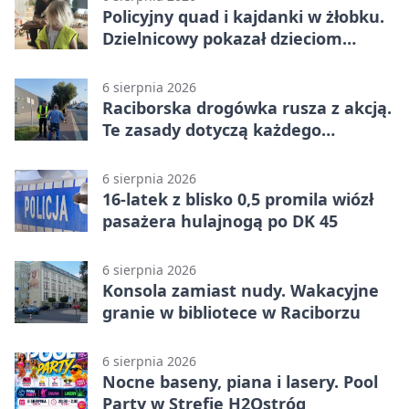
Policyjny quad i kajdanki w żłobku.
Dzielnicowy pokazał dzieciom
służbę
6 sierpnia 2026
Raciborska drogówka rusza z akcją.
Te zasady dotyczą każdego
rowerzysty
6 sierpnia 2026
16-latek z blisko 0,5 promila wiózł
pasażera hulajnogą po DK 45
6 sierpnia 2026
Konsola zamiast nudy. Wakacyjne
granie w bibliotece w Raciborzu
6 sierpnia 2026
Nocne baseny, piana i lasery. Pool
Party w Strefie H2Ostróg