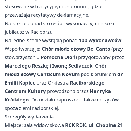
stosowane w tradycyjnym oratorium, gdzie
przeważają recytatywy deklamacyjne.
Na scenie ponad sto osób - wykonawcy, miejsce i
jubileusz w Raciborzu
Na jednej scenie wystąpią ponad
100 wykonawców
.
Współtworzą je:
Chór młodzieżowy Bel Canto
(przy
stowarzyszeniu
Pomocna Dłoń
) przygotowany przez
Marcelego Reszkę
i
Iwonę Sedlaczek
,
Chór
młodzieżowy Canticum Novum
pod kierunkiem
dr
Emilii Kopiec
oraz Orkiestra
Raciborskiego
Centrum Kultury
prowadzona przez
Henryka
Krótkiego
. Do udziału zaproszono także muzyków
spoza ziemi raciborskiej.
Szczegóły wydarzenia:
Miejsce: sala widowiskowa
RCK RDK
,
ul. Chopina 21