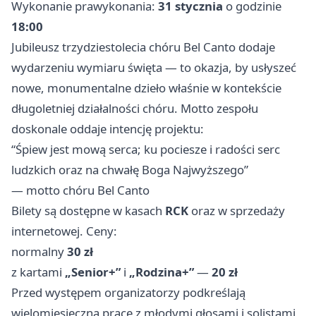
Wykonanie prawykonania:
31 stycznia
o godzinie
18:00
Jubileusz trzydziestolecia chóru Bel Canto dodaje
wydarzeniu wymiaru święta — to okazja, by usłyszeć
nowe, monumentalne dzieło właśnie w kontekście
długoletniej działalności chóru. Motto zespołu
doskonale oddaje intencję projektu:
“Śpiew jest mową serca; ku pociesze i radości serc
ludzkich oraz na chwałę Boga Najwyższego”
— motto chóru Bel Canto
Bilety są dostępne w kasach
RCK
oraz w sprzedaży
internetowej. Ceny:
normalny
30 zł
z kartami
„Senior+”
i
„Rodzina+”
—
20 zł
Przed występem organizatorzy podkreślają
wielomiesięczną pracę z młodymi głosami i solistami,