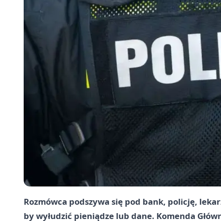
Rozmówca podszywa się pod bank, policję, lekarz
by wyłudzić pieniądze lub dane. Komenda Główna P