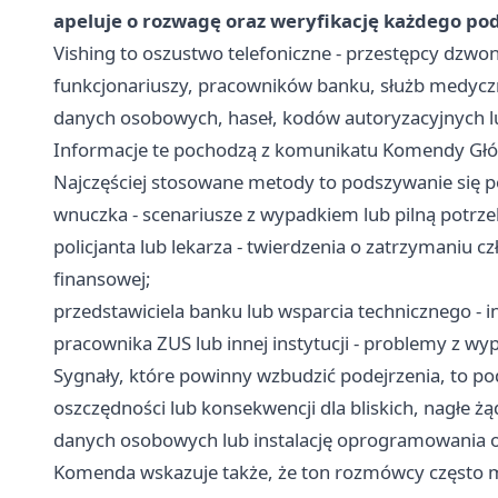
apeluje o rozwagę oraz weryfikację każdego po
Vishing to oszustwo telefoniczne - przestępcy dzwo
funkcjonariuszy, pracowników banku, służb medyczn
danych osobowych, haseł, kodów autoryzacyjnych lu
Informacje te pochodzą z komunikatu Komendy Główn
Najczęściej stosowane metody to podszywanie się p
wnuczka - scenariusze z wypadkiem lub pilną potrze
policjanta lub lekarza - twierdzenia o zatrzymaniu 
finansowej;
przedstawiciela banku lub wsparcia technicznego -
pracownika ZUS lub innej instytucji - problemy z wy
Sygnały, które powinny wzbudzić podejrzenia, to pod
oszczędności lub konsekwencji dla bliskich, nagłe ż
danych osobowych lub instalację oprogramowania o
Komenda wskazuje także, że ton rozmówcy często 