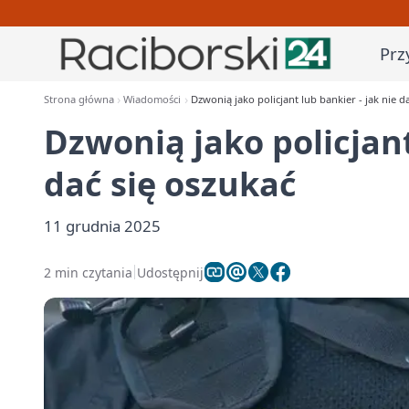
Prz
Strona główna
Wiadomości
Dzwonią jako policjant lub bankier - jak nie d
Dzwonią jako policjant
dać się oszukać
11 grudnia 2025
2 min czytania
Udostępnij