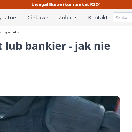
Uwaga! Burze (komunikat RSO)
ydatne
Ciekawe
Zobacz
Kontakt
ać się oszukać
 lub bankier - jak nie