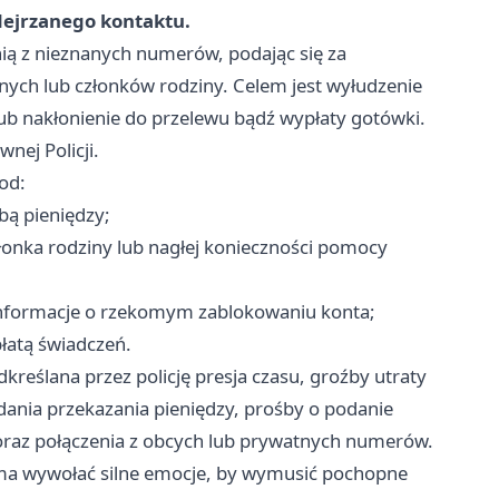
dejrzanego kontaktu.
nią z nieznanych numerów, podając się za
ych lub członków rodziny. Celem jest wyłudzenie
b nakłonienie do przelewu bądź wypłaty gotówki.
ej Policji.
od:
bą pieniędzy;
członka rodziny lub nagłej konieczności pomocy
 informacje o rzekomym zablokowaniu konta;
płatą świadczeń.
kreślana przez policję presja czasu, groźby utraty
ądania przekazania pieniędzy, prośby o podanie
raz połączenia z obcych lub prywatnych numerów.
ma wywołać silne emocje, by wymusić pochopne