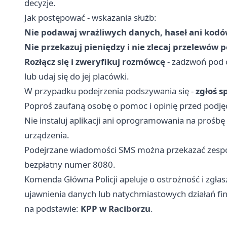
decyzje.
Jak postępować - wskazania służb:
Nie podawaj wrażliwych danych, haseł ani kodó
Nie przekazuj pieniędzy i nie zlecaj przelewó
Rozłącz się i zweryfikuj rozmówcę
- zadzwoń pod o
lub udaj się do jej placówki.
W przypadku podejrzenia podszywania się -
zgłoś s
Poproś zaufaną osobę o pomoc i opinię przed podjęc
Nie instaluj aplikacji ani oprogramowania na prośb
urządzenia.
Podejrzane wiadomości SMS można przekazać zespoł
bezpłatny numer 8080.
Komenda Główna Policji apeluje o ostrożność i zg
ujawnienia danych lub natychmiastowych działań f
na podstawie:
KPP w Raciborzu
.