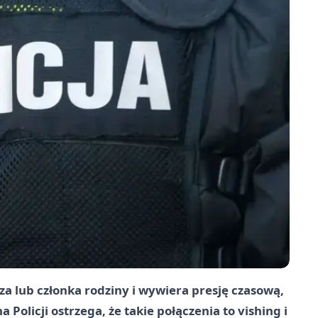
a lub członka rodziny i wywiera presję czasową,
olicji ostrzega, że takie połączenia to vishing i