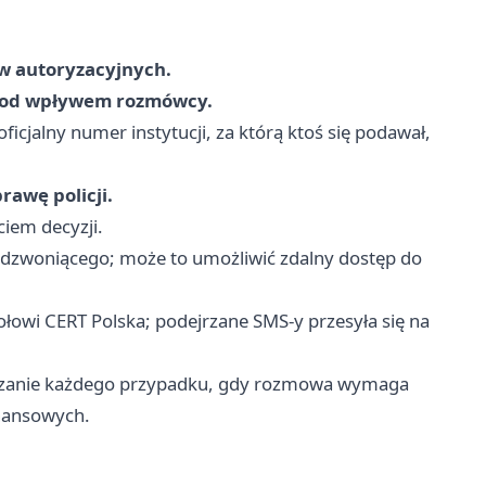
w autoryzacyjnych.
w pod wpływem rozmówcy.
ficjalny numer instytucji, za którą ktoś się podawał,
prawę policji.
iem decyzji.
ę dzwoniącego; może to umożliwić zdalny dostęp do
owi CERT Polska; podejrzane SMS-y przesyła się na
łaszanie każdego przypadku, gdy rozmowa wymaga
inansowych.