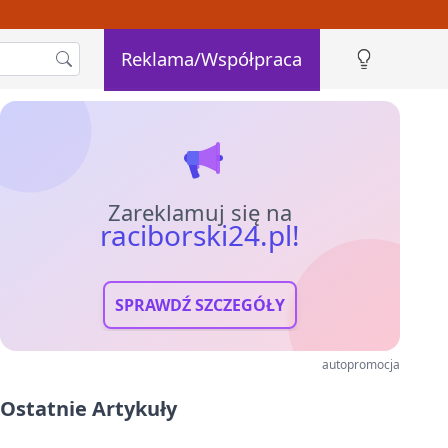
Reklama/Współpraca
Zareklamuj się na
raciborski24.pl!
SPRAWDŹ SZCZEGÓŁY
autopromocja
Ostatnie Artykuły