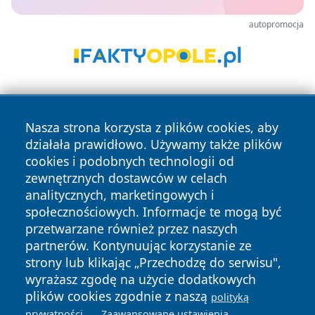
autopromocja
Nasza strona korzysta z plików cookies, aby
działała prawidłowo. Używamy także plików
cookies i podobnych technologii od
zewnętrznych dostawców w celach
Copyright © 2026 raciborski24.pl Wszystkie prawa
analitycznych, marketingowych i
zastrzeżone.
społecznościowych. Informacje te mogą być
przetwarzane również przez naszych
partnerów. Kontynuując korzystanie ze
Polityka
Polityka
News
Autorzy
strony lub klikając „Przechodzę do serwisu",
Prywatności
Cookies
wyrażasz zgodę na użycie dodatkowych
plików cookies zgodnie z naszą
polityką
.
.
prywatności
Zaawansowane ustawienia