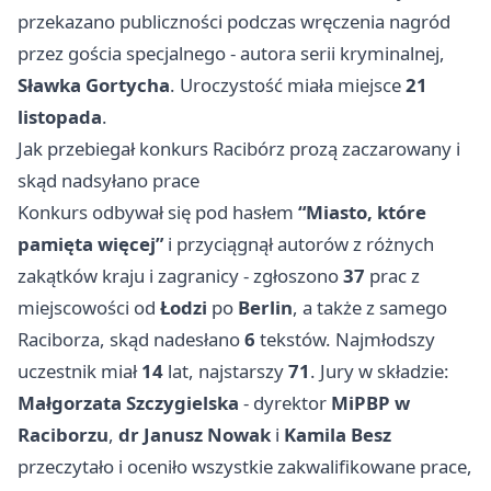
przekazano publiczności podczas wręczenia nagród
przez gościa specjalnego - autora serii kryminalnej,
Sławka Gortycha
. Uroczystość miała miejsce
21
listopada
.
Jak przebiegał konkurs Racibórz prozą zaczarowany i
skąd nadsyłano prace
Konkurs odbywał się pod hasłem
“Miasto, które
pamięta więcej”
i przyciągnął autorów z różnych
zakątków kraju i zagranicy - zgłoszono
37
prac z
miejscowości od
Łodzi
po
Berlin
, a także z samego
Raciborza, skąd nadesłano
6
tekstów. Najmłodszy
uczestnik miał
14
lat, najstarszy
71
. Jury w składzie:
Małgorzata Szczygielska
- dyrektor
MiPBP w
Raciborzu
,
dr Janusz Nowak
i
Kamila Besz
przeczytało i oceniło wszystkie zakwalifikowane prace,