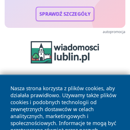
SPRAWDŹ SZCZEGÓŁY
autopromocja
Nasza strona korzysta z plików cookies, aby
działała prawidłowo. Używamy także plików
cookies i podobnych technologii od
zewnętrznych dostawców w celach
Copyright © 2026 raciborski24.pl Wszystkie prawa
analitycznych, marketingowych i
zastrzeżone.
społecznościowych. Informacje te mogą być