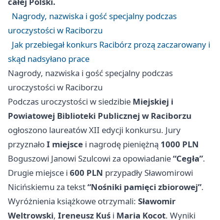
całej Polski.
Nagrody, nazwiska i gość specjalny podczas
uroczystości w Raciborzu
Jak przebiegał konkurs Racibórz prozą zaczarowany i
skąd nadsyłano prace
Nagrody, nazwiska i gość specjalny podczas
uroczystości w Raciborzu
Podczas uroczystości w siedzibie
Miejskiej i
Powiatowej Biblioteki Publicznej w Raciborzu
ogłoszono laureatów XII edycji konkursu. Jury
przyznało
I miejsce
i nagrodę pieniężną
1000 PLN
Boguszowi Janowi Szulcowi za opowiadanie
“Cegła”
.
Drugie miejsce i
600 PLN
przypadły Sławomirowi
Nicińskiemu za tekst
“Nośniki pamięci zbiorowej”
.
Wyróżnienia książkowe otrzymali:
Sławomir
Weltrowski
,
Ireneusz Kuś
i
Maria Kocot
. Wyniki