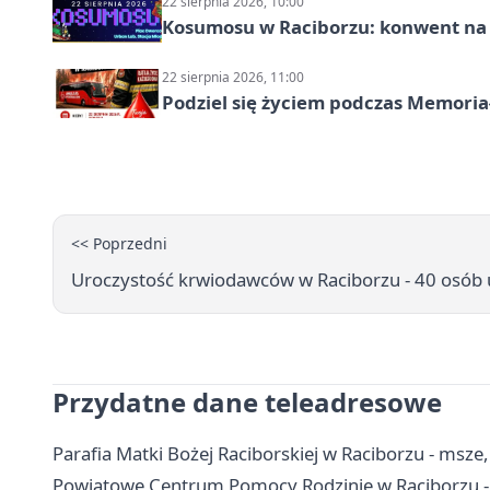
22 sierpnia 2026, 10:00
Kosumosu w Raciborzu: konwent na S
22 sierpnia 2026, 11:00
Podziel się życiem podczas Memoria
<< Poprzedni
Uroczystość krwiodawców w Raciborzu - 40 osó
Przydatne dane teleadresowe
Parafia Matki Bożej Raciborskiej w Raciborzu - msze
Powiatowe Centrum Pomocy Rodzinie w Raciborzu - 