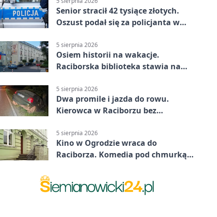
5 sierpnia 2026
Senior stracił 42 tysiące złotych.
Oszust podał się za policjanta w
Raciborzu
5 sierpnia 2026
Osiem historii na wakacje.
Raciborska biblioteka stawia na
emocje
5 sierpnia 2026
Dwa promile i jazda do rowu.
Kierowca w Raciborzu bez
uprawnień
5 sierpnia 2026
Kino w Ogrodzie wraca do
Raciborza. Komedia pod chmurką
w PRZEMKU