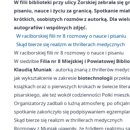
W filii biblioteki przy ulicy Żorskiej zebrała s
pisaniu, nauce i życiu za granicą. Spotkanie mia
krótkich, osobistych rozmów z autorką. Dla wie
autografów i wspólnych zdjęć.
W raciborskiej filii nr 8 rozmowy o nauce i pisaniu
Skąd bierze się realizm w thrillerach medycznych
W raciborskiej filii nr 8 rozmowy o nauce i pisaniu
W siedzibie
Filia nr 8 Miejskiej i Powiatowej Bibli
Klaudią Muniak
- autorką znaną z thrillerów medy
jak wykształcenie w zakresie
biotechnologii
przekła
książkach oraz o pierwszych krokach w świecie litera
pisarskiego, ale też wokół codzienności Polki mieszk
Organizatorzy zadbali o luźną atmosferę; po oficjalne
spotkanie zakończyło się podpisywaniem egzemplarz
Skąd bierze się realizm w thrillerach medycznych
Rozmowy z Muniak ujawniły, że źródłem realizmu są