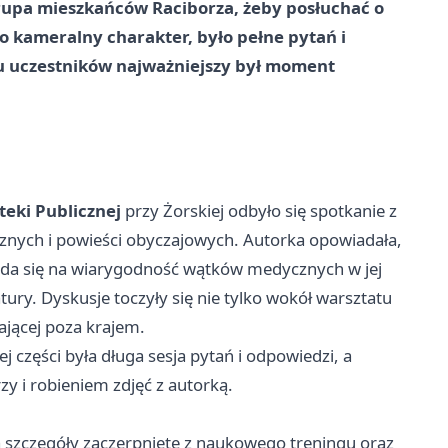
ię grupa mieszkańców Raciborza, żeby posłuchać o
ło kameralny charakter, było pełne pytań i
lu uczestników najważniejszy był moment
oteki Publicznej
przy Żorskiej odbyło się spotkanie z
cznych i powieści obyczajowych. Autorka opowiadała,
da się na wiarygodność wątków medycznych w jej
tury. Dyskusje toczyły się nie tylko wokół warsztatu
ającej poza krajem.
j części była długa sesja pytań i odpowiedzi, a
y i robieniem zdjęć z autorką.
 szczegóły zaczerpnięte z naukowego treningu oraz