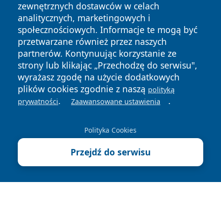
zewnętrznych dostawców w celach
analitycznych, marketingowych i
społecznościowych. Informacje te mogą być
przetwarzane również przez naszych
Copyright © 2026 raciborski24.pl Wszystkie prawa
partnerów. Kontynuując korzystanie ze
zastrzeżone.
strony lub klikając „Przechodzę do serwisu",
wyrażasz zgodę na użycie dodatkowych
plików cookies zgodnie z naszą
polityką
Polityka
Polityka
.
.
News
Autorzy
prywatności
Zaawansowane ustawienia
Prywatności
Cookies
Polityka Cookies
Przejdź do serwisu