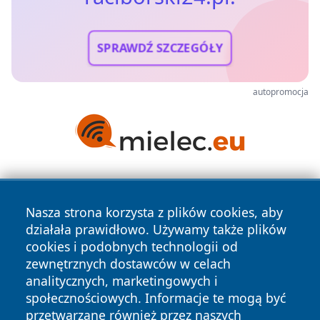
SPRAWDŹ SZCZEGÓŁY
autopromocja
Nasza strona korzysta z plików cookies, aby
działała prawidłowo. Używamy także plików
cookies i podobnych technologii od
zewnętrznych dostawców w celach
Copyright © 2026 raciborski24.pl Wszystkie prawa
analitycznych, marketingowych i
zastrzeżone.
społecznościowych. Informacje te mogą być
przetwarzane również przez naszych