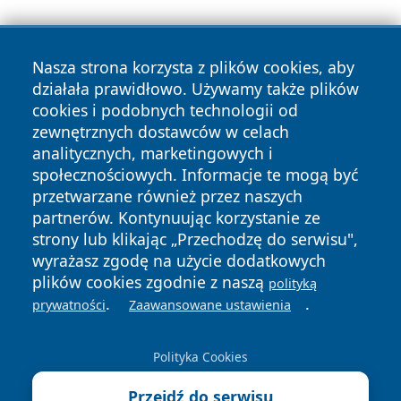
Nasza strona korzysta z plików cookies, aby
działała prawidłowo. Używamy także plików
cookies i podobnych technologii od
zewnętrznych dostawców w celach
Copyright © 2026 raciborski24.pl Wszystkie prawa
analitycznych, marketingowych i
zastrzeżone.
społecznościowych. Informacje te mogą być
przetwarzane również przez naszych
partnerów. Kontynuując korzystanie ze
Polityka
Polityka
News
Autorzy
strony lub klikając „Przechodzę do serwisu",
Prywatności
Cookies
wyrażasz zgodę na użycie dodatkowych
plików cookies zgodnie z naszą
polityką
.
.
prywatności
Zaawansowane ustawienia
Polityka Cookies
Przejdź do serwisu