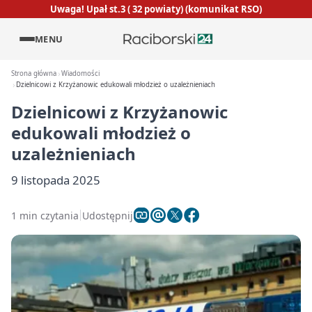
Uwaga! Upał st.3 ( 32 powiaty) (komunikat RSO)
MENU
Strona główna
Wiadomości
Dzielnicowi z Krzyżanowic edukowali młodzież o uzależnieniach
Dzielnicowi z Krzyżanowic
edukowali młodzież o
uzależnieniach
9 listopada 2025
1 min czytania
Udostępnij