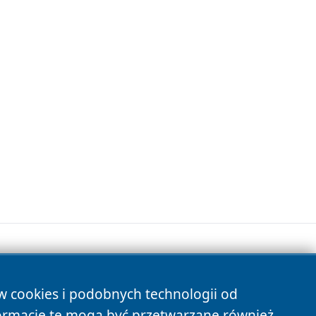
ów cookies i podobnych technologii od
s
ormacje te mogą być przetwarzane również