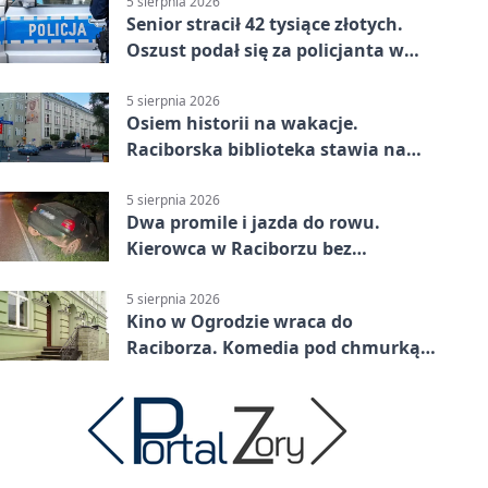
5 sierpnia 2026
Senior stracił 42 tysiące złotych.
Oszust podał się za policjanta w
Raciborzu
5 sierpnia 2026
Osiem historii na wakacje.
Raciborska biblioteka stawia na
emocje
5 sierpnia 2026
Dwa promile i jazda do rowu.
Kierowca w Raciborzu bez
uprawnień
5 sierpnia 2026
Kino w Ogrodzie wraca do
Raciborza. Komedia pod chmurką
w PRZEMKU