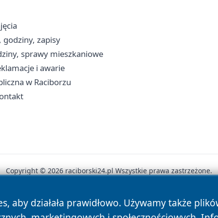
jęcia
 godziny, zapisy
dziny, sprawy mieszkaniowe
klamacje i awarie
ubliczna w Raciborzu
kontakt
Copyright © 2026 raciborski24.pl Wszystkie prawa zastrzeżone.
es, aby działała prawidłowo. Używamy także plik
News
Autorzy
Polityka Prywatności
Polityka Cookie
cznych, marketingowych i społecznościowych. Inf