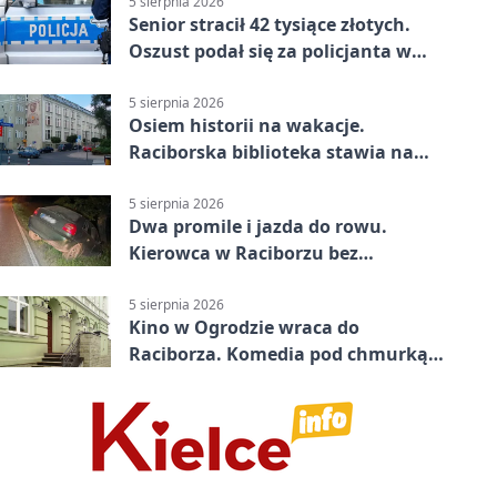
5 sierpnia 2026
Senior stracił 42 tysiące złotych.
Oszust podał się za policjanta w
Raciborzu
5 sierpnia 2026
Osiem historii na wakacje.
Raciborska biblioteka stawia na
emocje
5 sierpnia 2026
Dwa promile i jazda do rowu.
Kierowca w Raciborzu bez
uprawnień
5 sierpnia 2026
Kino w Ogrodzie wraca do
Raciborza. Komedia pod chmurką
w PRZEMKU