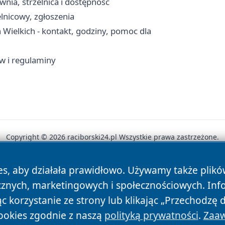
ownia, strzelnica i dostępność
elnicowy, zgłoszenia
ielkich - kontakt, godziny, pomoc dla
w i regulaminy
Copyright © 2026 raciborski24.pl Wszystkie prawa zastrzeżone.
es, aby działała prawidłowo. Używamy także plik
News
Autorzy
Polityka Prywatności
Polityka Cookie
cznych, marketingowych i społecznościowych. Inf
 korzystanie ze strony lub klikając „Przechodzę 
ookies zgodnie z naszą
polityką prywatności
.
Zaaw