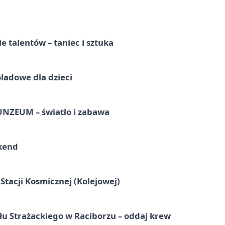
e talentów – taniec i sztuka
ladowe dla dzieci
UNZEUM – światło i zabawa
kend
tacji Kosmicznej (Kolejowej)
łu Strażackiego w Raciborzu – oddaj krew