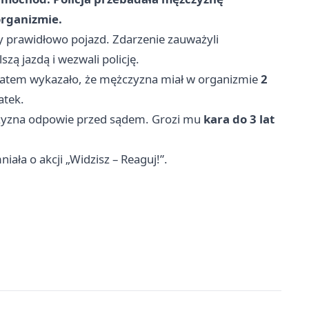
organizmie.
 prawidłowo pojazd. Zdarzenie zauważyli
zą jazdą i wezwali policję.
omatem wykazało, że mężczyzna miał w organizmie
2
atek.
zyzna odpowie przed sądem. Grozi mu
kara do 3 lat
ała o akcji „Widzisz – Reaguj!”.