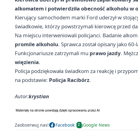
alkomatem i potwierdziła obecność alkoholu w 
Kierujący samochodem marki Ford uderzył w stojący
świadkowie, którzy powstrzymali kierowcę przed dals
Na miejscu interweniowali policjanci. Badanie alk
promile alkoholu
. Sprawca został opisany jako 60-l
Funkcjonariusze zatrzymali mu
prawo jazdy
. Mężc
więzienia
.
Policja podziękowała świadkom za reakcję i przypomni
na podstawie:
Policja Racibórz
.
Autor:
krystian
Zaobserwuj nas!
Facebook
Google News