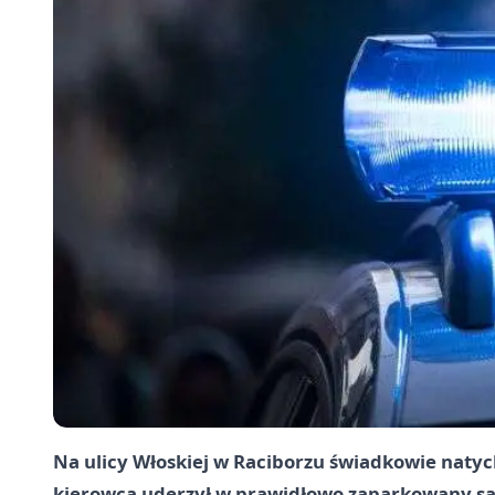
Na ulicy Włoskiej w Raciborzu świadkowie natych
kierowca uderzył w prawidłowo zaparkowany sa