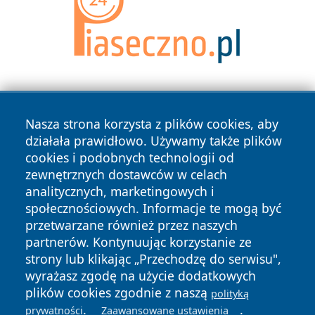
Nasza strona korzysta z plików cookies, aby
działała prawidłowo. Używamy także plików
cookies i podobnych technologii od
zewnętrznych dostawców w celach
Copyright © 2026 raciborski24.pl Wszystkie prawa
analitycznych, marketingowych i
zastrzeżone.
społecznościowych. Informacje te mogą być
przetwarzane również przez naszych
partnerów. Kontynuując korzystanie ze
Polityka
Polityka
News
Autorzy
strony lub klikając „Przechodzę do serwisu",
Prywatności
Cookies
wyrażasz zgodę na użycie dodatkowych
plików cookies zgodnie z naszą
polityką
.
.
prywatności
Zaawansowane ustawienia