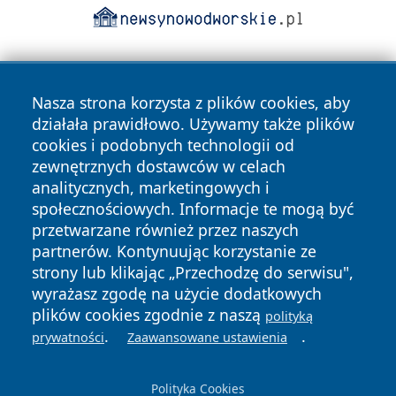
Nasza strona korzysta z plików cookies, aby
działała prawidłowo. Używamy także plików
cookies i podobnych technologii od
zewnętrznych dostawców w celach
Copyright © 2026 raciborski24.pl Wszystkie prawa
analitycznych, marketingowych i
zastrzeżone.
społecznościowych. Informacje te mogą być
przetwarzane również przez naszych
partnerów. Kontynuując korzystanie ze
Polityka
Polityka
News
Autorzy
strony lub klikając „Przechodzę do serwisu",
Prywatności
Cookies
wyrażasz zgodę na użycie dodatkowych
plików cookies zgodnie z naszą
polityką
.
.
prywatności
Zaawansowane ustawienia
Polityka Cookies