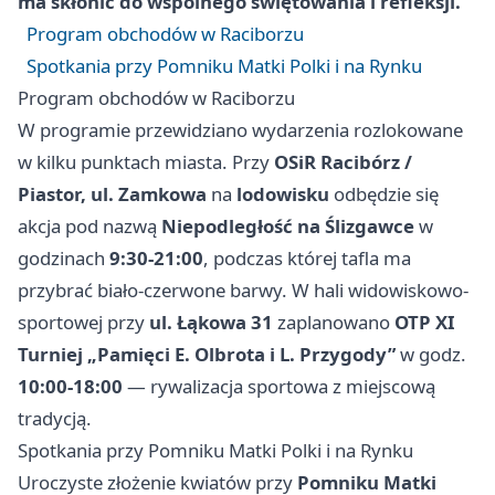
ma skłonić do wspólnego świętowania i refleksji.
Program obchodów w Raciborzu
Spotkania przy Pomniku Matki Polki i na Rynku
Program obchodów w Raciborzu
W programie przewidziano wydarzenia rozlokowane
w kilku punktach miasta. Przy
OSiR Racibórz /
Piastor, ul. Zamkowa
na
lodowisku
odbędzie się
akcja pod nazwą
Niepodległość na Ślizgawce
w
godzinach
9:30-21:00
, podczas której tafla ma
przybrać biało-czerwone barwy. W hali widowiskowo-
sportowej przy
ul. Łąkowa 31
zaplanowano
OTP XI
Turniej „Pamięci E. Olbrota i L. Przygody”
w godz.
10:00-18:00
— rywalizacja sportowa z miejscową
tradycją.
Spotkania przy Pomniku Matki Polki i na Rynku
Uroczyste złożenie kwiatów przy
Pomniku Matki