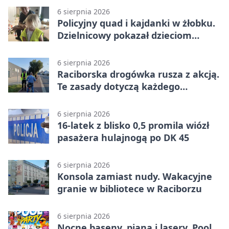
6 sierpnia 2026
Policyjny quad i kajdanki w żłobku.
Dzielnicowy pokazał dzieciom
służbę
6 sierpnia 2026
Raciborska drogówka rusza z akcją.
Te zasady dotyczą każdego
rowerzysty
6 sierpnia 2026
16-latek z blisko 0,5 promila wiózł
pasażera hulajnogą po DK 45
6 sierpnia 2026
Konsola zamiast nudy. Wakacyjne
granie w bibliotece w Raciborzu
6 sierpnia 2026
Nocne baseny, piana i lasery. Pool