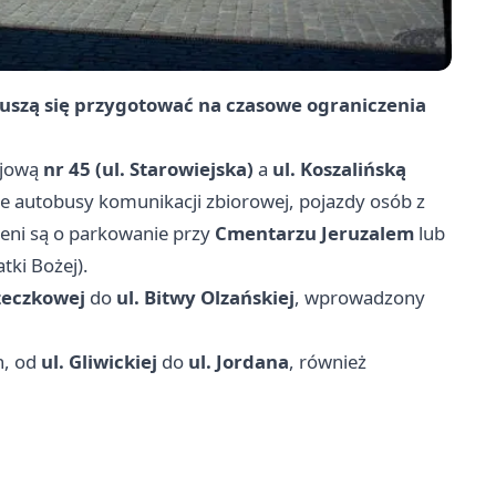
uszą się przygotować na czasowe ograniczenia
ajową
nr 45 (ul. Starowiejska)
a
ul. Koszalińską
ie autobusy komunikacji zbiorowej, pojazdy osób z
zeni są o parkowanie przy
Cmentarzu Jeruzalem
lub
tki Bożej).
zeczkowej
do
ul. Bitwy Olzańskiej
, wprowadzony
h, od
ul. Gliwickiej
do
ul. Jordana
, również