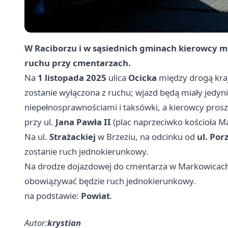
W Raciborzu i w sąsiednich gminach kierowcy m
ruchu przy cmentarzach.
Na
1 listopada 2025
ulica
Ocicka
między drogą kr
zostanie wyłączona z ruchu; wjazd będą miały jedyn
niepełnosprawnościami i taksówki, a kierowcy pros
przy ul.
Jana Pawła II
(plac naprzeciwko kościoła Ma
Na ul.
Strażackiej
w Brzeziu, na odcinku od
ul. Por
zostanie ruch jednokierunkowy.
Na drodze dojazdowej do cmentarza w Markowicac
obowiązywać będzie ruch jednokierunkowy.
na podstawie:
Powiat
.
Autor:
krystian