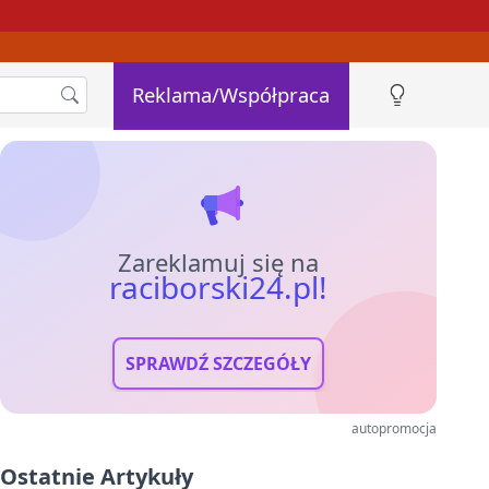
Reklama/Współpraca
Zareklamuj się na
raciborski24.pl!
SPRAWDŹ SZCZEGÓŁY
autopromocja
Ostatnie Artykuły