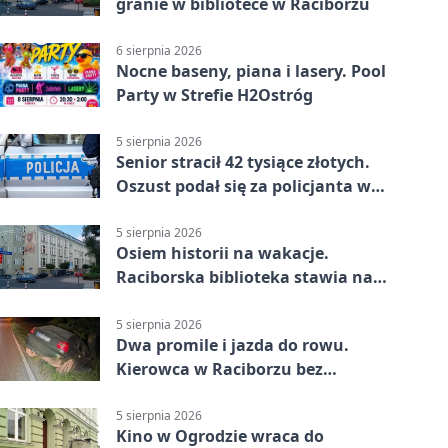
granie w bibliotece w Raciborzu
6 sierpnia 2026
Nocne baseny, piana i lasery. Pool
Party w Strefie H2Ostróg
5 sierpnia 2026
Senior stracił 42 tysiące złotych.
Oszust podał się za policjanta w
Raciborzu
5 sierpnia 2026
Osiem historii na wakacje.
Raciborska biblioteka stawia na
emocje
5 sierpnia 2026
Dwa promile i jazda do rowu.
Kierowca w Raciborzu bez
uprawnień
5 sierpnia 2026
Kino w Ogrodzie wraca do