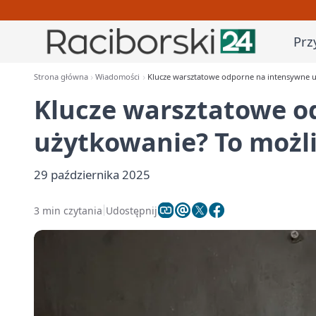
Prz
Strona główna
Wiadomości
Klucze warsztatowe odporne na intensywne 
Klucze warsztatowe o
użytkowanie? To możl
29 października 2025
3 min czytania
Udostępnij