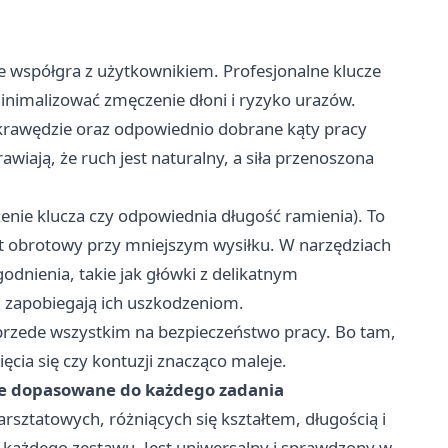
nie współgra z użytkownikiem. Profesjonalne klucze
inimalizować zmęczenie dłoni i ryzyko urazów.
krawędzie oraz odpowiednio dobrane kąty pracy
awiają, że ruch jest naturalny, a siła przenoszona
żenie klucza czy odpowiednia długość ramienia). To
 obrotowy przy mniejszym wysiłku. W narzędziach
dnienia, takie jak główki z delikatnym
 i zapobiegają ich uszkodzeniom.
e przede wszystkim na bezpieczeństwo pracy. Bo tam,
ięcia się czy kontuzji znacząco maleje.
we dopasowane do każdego zadania
rsztatowych, różniących się kształtem, długością i
 każdego zestawu. Jest uniwersalny i sprawdzony w