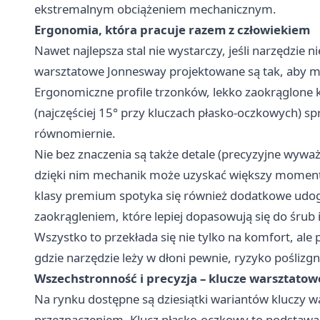
ekstremalnym obciążeniem mechanicznym.
Ergonomia, która pracuje razem z człowiekiem
Nawet najlepsza stal nie wystarczy, jeśli narzędzie 
warsztatowe
Jonnesway
projektowane są tak, aby m
Ergonomiczne profile trzonków, lekko zaokrąglone 
(najczęściej 15° przy kluczach płasko-oczkowych) spr
równomiernie.
Nie bez znaczenia są także detale (precyzyjne wywa
dzięki nim mechanik może uzyskać większy moment
klasy premium spotyka się również dodatkowe udogo
zaokrągleniem, które lepiej dopasowują się do śrub
Wszystko to przekłada się nie tylko na komfort, al
gdzie narzędzie leży w dłoni pewnie, ryzyko poślizgn
Wszechstronność i precyzja – klucze warsztato
Na rynku dostępne są dziesiątki wariantów kluczy wa
przeznaczeniem. Klucz płasko-oczkowy to podstawa