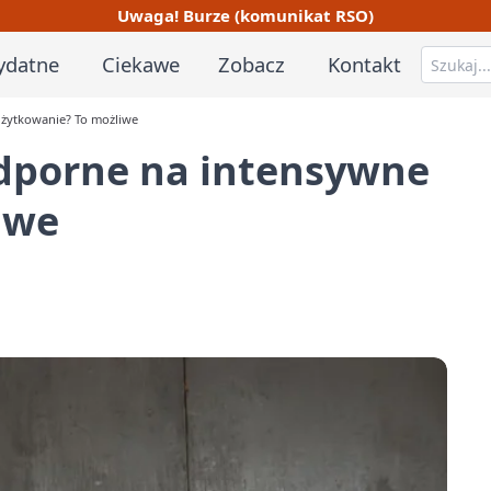
Uwaga! Burze (komunikat RSO)
ydatne
Ciekawe
Zobacz
Kontakt
użytkowanie? To możliwe
dporne na intensywne
iwe