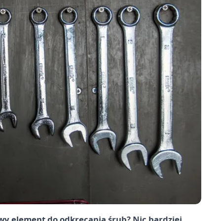
owy element do odkręcania śrub? Nic bardziej